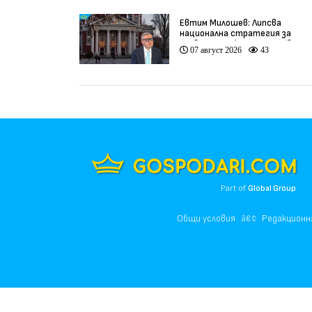
Евтим Милошев: Липсва
национална стратегия за
развитие на културата (видео
07 август 2026
43
Part of
Global Group
Общи условия
Редакционн