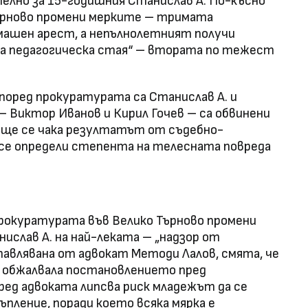
елно за 15-годишния Станислав А. По-късно
ърново промени мерките – тримата
машен арест, а непълнолетният получи
ка педагогическа стая“ – втората по тежест
поред прокуратурата са Станислав А. и
– Виктор Иванов и Кирил Гочев – са обвинени
още се чака резултатът от съдебно-
 се определи степента на телесната повреда
рокуратурата във Велико Търново промени
ислав А. на най-леката – „надзор от
авлявана от адвокат Методи Лалов, смята, че
 е обжалвала постановлението пред
ед адвоката липсва риск младежът да се
ъпление, поради което всяка мярка е