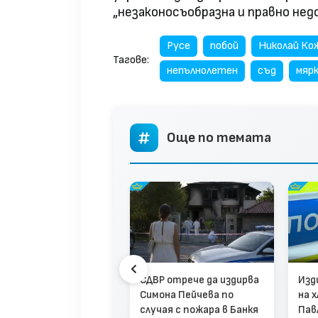
„незаконосъобразна и правно нед
Русе
побой
Николай Ко
Тагове:
непълнолетен
съд
мярк
Още по темата
СДВР отрече да издирва
Изд
анен опит за
Симона Пейчева по
на 
ство през граница:
случая с пожара в Банкя
Пав
ански граничари