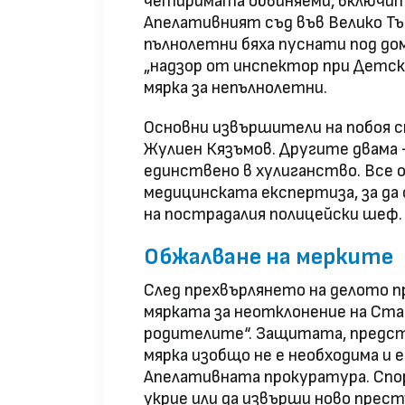
четиримата обвиняеми, включит
Апелативният съд във Велико Т
пълнолетни бяха пуснати под до
„надзор от инспектор при Детс
мярка за непълнолетни.
Основни извършители на побоя с
Жулиен Кязъмов. Другите двама 
единствено в хулиганство. Все 
медицинската експертиза, за да
на пострадалия полицейски шеф.
Обжалване на мерките
След прехвърлянето на делото п
мярката за неотклонение на Стан
родителите“. Защитата, предст
мярка изобщо не е необходима и
Апелативната прокуратура. Спор
укрие или да извърши ново прест