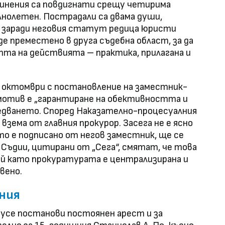
бвинения са повдигнати срещу четирима
лнолетен. Пострадали са двама души,
 заради неговия статут редица юристи
е преместено в друга съдебна област, за да
та на действията – практика, прилагана и
 октомври с постановление на заместник-
мотив е „гарантиране на обективността и
дването. Според Наказателно-процесуалния
взема от главния прокурор. Засега не е ясно
о е подписано от негов заместник, ще се
 Съдии, цитирани от „Сега“, смятат, че това
тъй като прокуратурата е централизирана и
вено.
ения
усе постанови постоянен арест и за