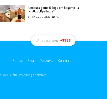
Спасиха дете в беда от водите на
язовир „Правище“
07 август 2026
35
3333
За сигнали:
За нас
Екип
Реклама
Контакти
е
Общи условия за реклама