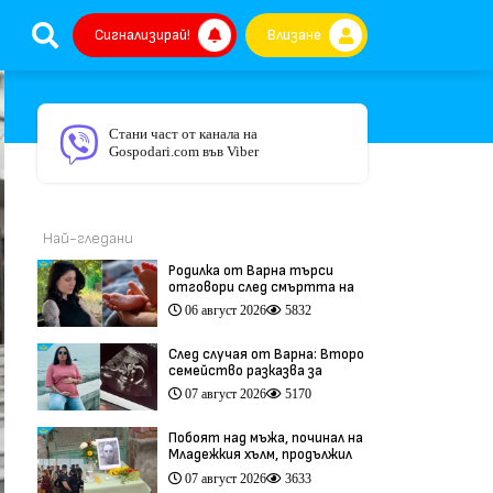
Сигнализирай!
Влизане
Стани част от канала на
Gospodari.com във Viber
Най-гледани
Родилка от Варна търси
отговори след смъртта на
бебето ѝ дни преди секцио
06 август 2026
5832
(видео)
След случая от Варна: Второ
семейство разказва за
трагедия след бременност
07 август 2026
5170
при същия лекар (видео)
Побоят над мъжа, починал на
Младежкия хълм, продължил
повече от час (видео)
07 август 2026
3633