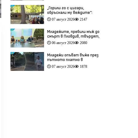
„Горили го с цигари,
обръснали му веждите“:
Побойниците от Пловдив
07 август 2026
2147
остават в ареста (видео)
Младежите, пребили мъж до
смърт в Пловдив, твърдят,
че са „ловци на педофили”
06 август 2026
2080
(видео)
Младежи опъват въже през
пътното платно в
столичния квартал „Обеля“
07 август 2026
1878
(видео)