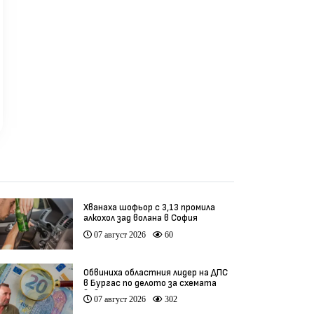
откр
реди 4 седмици
преди 4 седмици
пр
куфа
седа
Хванаха шофьор с 3,13 промила
алкохол зад волана в София
07 август 2026
60
Обвиниха областния лидер на ДПС
в Бургас по делото за схемата
във ВиК
07 август 2026
302