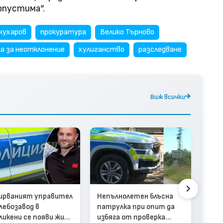
опустима“.
жухаров
прокуратура
Велико Търново
а за неотклонение
хулиганство
разследване
Виж всички
Отн
меж
фам
ирваният управител
Непълнолетен блъсна
Пло
хлебозавод в
патрулка при опит да
ликени се появи жив
избяга от проверка