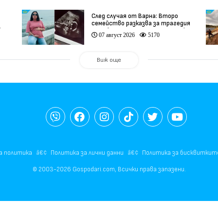
След случая от Варна: Второ
семейство разказва за трагедия
)
след бременност при същия лекар
07 август 2026
5170
(видео)
Виж още
а политика
Политика за лични данни
Политика за бисквиткит
© 2003-2026 Gospodari.com, Всички права запазени.