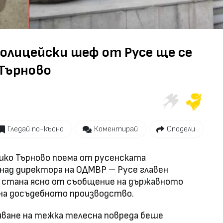
Video
олицейски шеф от Русе ще се
 Търново
Гледай по-късно
Коментирай
Сподели
ико Търново поема от русенската
 над директора на ОДМВР – Русе главен
а стана ясно от съобщение на държавното
 на досъдебното производство.
яване на тежка телесна повреда беше