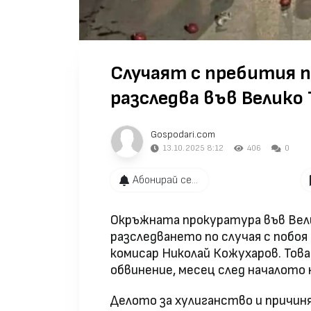
Случаят с пребития п
разследва във Велико
Gospodari.com
13.10.2025 8:12
406
0
Абонирай се...
Окръжната прокуратура във Вел
разследването по случая с побоя
комисар Николай Кожухаров. Тов
обвинение, месец след началото
Делото за хулиганство и причин