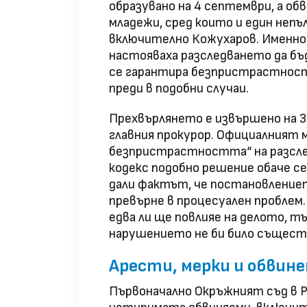
образувано на 4 септември, а о
младежи, сред които и един непъ
включително Кожухаров. Именно
настояваха разследването да бъд
се гарантира безпристрастност
преди в подобни случаи.
Прехвърлянето е извършено на 3
главния прокурор. Официалният 
безпристрастността“ на разсле
кодекс подобно решение обаче се 
дали фактът, че постановлениет
превърне в процесуален проблем.
едва ли ще повлияе на делото, 
нарушението не би било същест
Арести, мерки и обвин
Първоначално Окръжният съд в Р