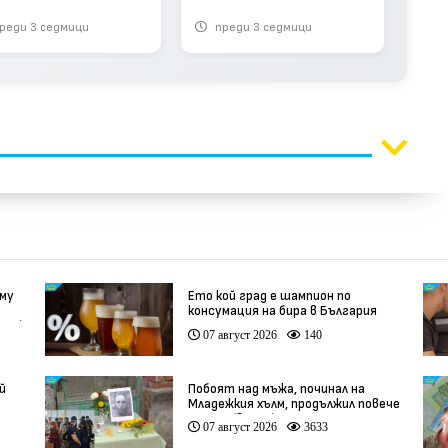
рав - решил да се
(видео)
реди 3 седмици
преди 3 седмици
п
ходи (видео)
 му
Ето кой град е шампион по
консумация на бира в България
део)
07 август 2026
140
й
Побоят над мъжа, починал на
Младежкия хълм, продължил повече
от час (видео)
07 август 2026
3633