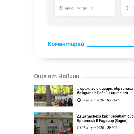
и зд
риха тайландка в
реди 1 месец
преди 1 седмица
п
раз
ар на задната
алка
Коментирай
Още от Новини
„Горили го с цигари, обръснали
веждите“: Побойниците от
Пловдив остават в ареста (ви
07 август 2026
2147
Деца заснеха как пребиват сво
връстник в Радомир (видео)
07 август 2026
994