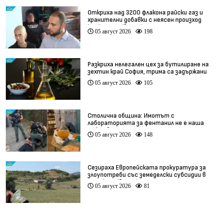
Откриха над 3200 флакона райски газ и
хранителни добавки с неясен произход
край София (видео)
05 август 2026
198
Разкриха нелегален цех за бутилиране на
зехтин край София, трима са задържани
05 август 2026
105
Столична община: Имотът с
лабораторията за фентанил не е наша
собственост
05 август 2026
148
Сезираха Европейската прокуратура за
злоупотреби със земеделски субсидии в
Кърджали (видео)
05 август 2026
81