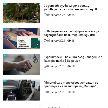
Съдът образува 12 дела срещу
заповедите за събаряне на сгради в
„Баба Алино“
05 август 2026
85
Нова безплатна платформа помага за
разпознаване на интернет измами
(видео)
05 август 2026
48
Охранител е в болница след нападение с
желязна палка в Казанлък
05 август 2026
60
Автомобил с турска регистрация се
преобърна на магистрала „Марица“
05 август 2026
68
Виж още