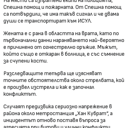
На място са изпратени екипи на полицията,
Спешна помощ и пожарната. От Спешна помощ
са потвърдили, че има такъв сигнал и че двама
души се транспортират към ИСУЛ.
Жената е с рана в областта на врата, като по
първоначални данни нараняването най-вероятно
е причинено от огнестрелно оръжие. Мъжът,
който също е откаран в болница, е със съмнение
за счупени кости.
Разследващите тепърва ще изясняват
точните обстоятелства около стрелбата, кой
е произвел изстрела и как е започнал
конфликтът.
Случаят предизвика сериозно напрежение в
района около метростанция „Хан Кубрат“, а
инцидентът отново поставя въпроса за
агресията при битови и улични конфликти,