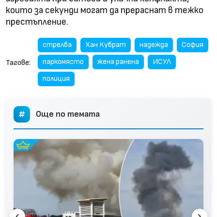
които за секунди могат да прераснат в тежко
престъпление.
стрелба
Хан Кубрат
надежда
София
паркомясто
жена ранена
ИСУЛ
Тагове:
полиция
Още по темата