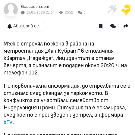
Gospodari.com
15.05.2026 21:54
2552
0
Абонирай се...
Мъж е стрелял по жена в района на
метростанция „Хан Кубрат“ в столичния
квартал „Надежда“. Инцидентът е станал
вечерта, а сигналът е подаден около 20:20 ч. на
телефон 112.
По първоначална информация, до стрелбата се е
стигнало след скандал за паркомясто. В
конфликта са участвали семейство от
Нидерландия и роми. Ситуацията е ескалирала,
след което е произведен изстрел, информира
.
bTV