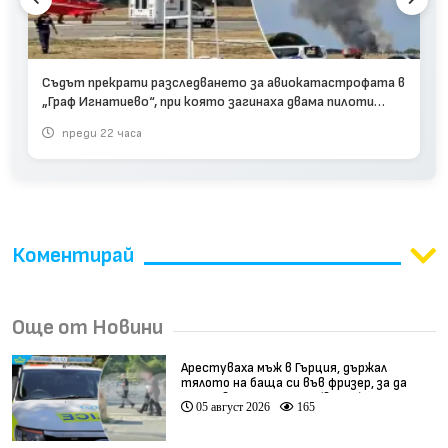
Съдът прекрати разследването за авиокатастрофата в
„Граф Игнатиево“, при която загинаха двама пилоти
(видео)
преди 22 часа
Коментирай
Още от Новини
Арестуваха мъж в Гърция, държал
тялото на баща си във фризер, за да
получава пенсията му (видео)
05 август 2026
165