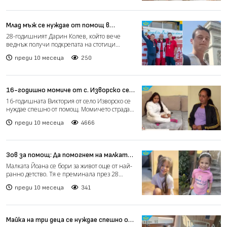
Млад мъж се нуждае от помощ в
борбата с тежко системно заболяване
28-годишният Дарин Колев, който вече
(видео)
веднъж получи подкрепата на стотици
българи за животоспасяващо...
преди 10 месеца
250
16-годишно момиче от с. Изворско се
нуждае от животоспасяваща операция
16-годишната Виктория от село Изворско се
в чужбина (видео)
нуждае спешно от помощ. Момичето страда
от хронична бъбре...
преди 10 месеца
4666
Зов за помощ: Да помогнем на малката
Йоана да има нормално детство
Малката Йоана се бори за живот още от най-
ранно детство. Тя е преминала през 28
вливки химиотерапия...
преди 10 месеца
341
Майка на три деца се нуждае спешно от