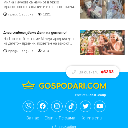
средства за животоспасяваща
Милка Паунова се намира в тежко
операция (видео)
здравословно състояние и е спешно приета в
болница. Необходима ѝ е...
преди 1 година
1221
Днес отбелязваме Деня на детето!
На 1 юни отбелязваме Международния ден
на детето – празник, посветен на едно от
най-ценните неща в...
преди 1 година
313
3333
За сигнали:
Part of
Global Group
За нас
Екип
Реклама
Контакти
Общи условия