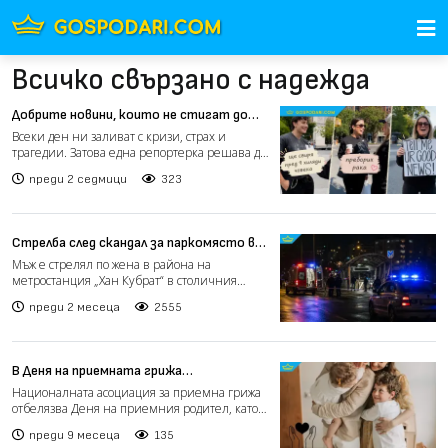
Всичко свързано с надежда
Добрите новини, които не стигат до
емисиите (видео)
Всеки ден ни заливат с кризи, страх и
трагедии. Затова една репортерка решава да
зададе на случайни...
преди 2 седмици
323
Стрелба след скандал за паркомясто в
столичния квартал „Надежда“
Мъж е стрелял по жена в района на
метростанция „Хан Кубрат“ в столичния
квартал „Надежда“. Инцидент...
преди 2 месеца
2555
В Деня на приемната грижа
националната асоциация призовава за
Националната асоциация за приемна грижа
подкрепа
отбелязва Деня на приемния родител, като
обръща внимание на...
преди 9 месеца
135