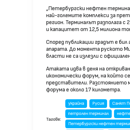
„Петербургски нефтен терминал
най-големите комплекси за пре
регион. Терминалът разполага с 
и капацитет от 12,5 милиона то
Според публикации градът е бил
апарата. До момента руското 
власти не са излезли с официале
Атаката идва в деня на открив
икономически форум, на който с
представители. Разстоянието м
форума е около 17 километра.
украйна
Русия
Санкт П
петролен терминал
нефте
Тагове:
Петербургски нефтен терми