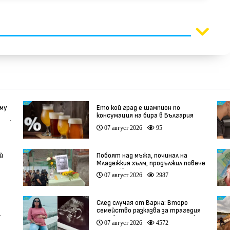
 му
Ето кой град е шампион по
консумация на бира в България
део)
07 август 2026
95
й
Побоят над мъжа, починал на
Младежкия хълм, продължил повече
от час (видео)
07 август 2026
2987
След случая от Варна: Второ
семейство разказва за трагедия
)
след бременност при същия лекар
07 август 2026
4572
(видео)