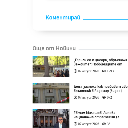
Коментирай
Още от Новини
„Горили го с цигари, обръснали
веждите“: Побойниците от
Пловдив остават в ареста (ви
07 август 2026
1293
Деца заснеха как пребиват сво
връстник в Радомир (видео)
07 август 2026
672
Евтим Милошев: Липсва
национална стратегия за
развитие на културата (видео
07 август 2026
36