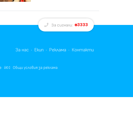
3333
За сигнали:
За нас
Екип
Реклама
Контакти
е
Общи условия за реклама