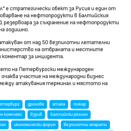
“ е стратегически обект за Русия и един от
товарване на нефтопродукти в Балтийския
21 резервоара за съхранение на нефтопродукти
на годишно.
 атакуван от над 50 безпилотни летателни
Министерство на отбраната и местните
н коментар за инцидента.
ането на Петербургски международен
е очаква участие на международни бизнес
ежду атакувания терминал и мястото на
етербург
дронове
атака
пожар
н комплекс
взрив
Балтийски регион
нал
икономически форум
безпилотни апарати