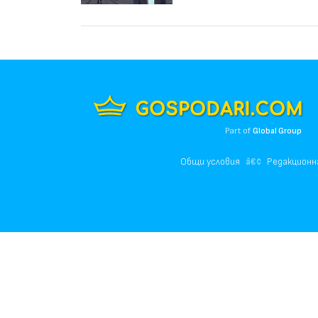
Part of
Global Group
Общи условия
Редакционн