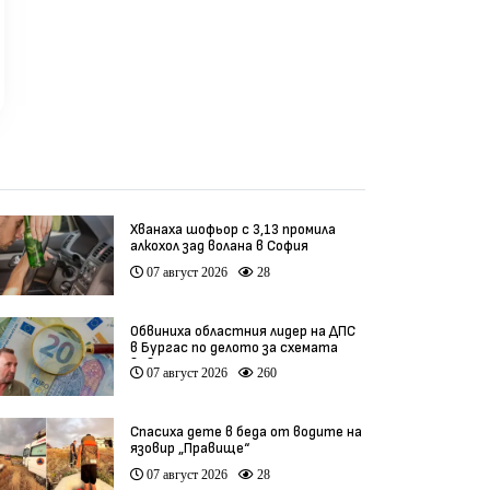
Хванаха шофьор с 3,13 промила
алкохол зад волана в София
07 август 2026
28
Обвиниха областния лидер на ДПС
в Бургас по делото за схемата
във ВиК
07 август 2026
260
Спасиха дете в беда от водите на
язовир „Правище“
07 август 2026
28