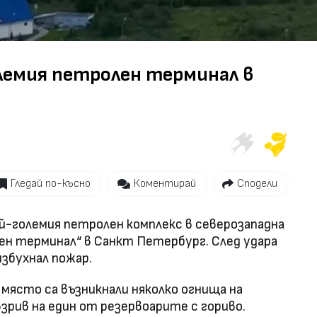
Video
лемия петролен терминал в
Гледай по-късно
Коментирай
Сподели
ай-големия петролен комплекс в северозападна
н терминал“ в Санкт Петербург. След удара
збухнал пожар.
 място са възникнали няколко огнища на
взрив на един от резервоарите с гориво.