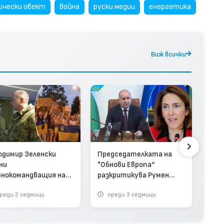
чески обект
война
руски медии
енергетика
Виж всички
Дес
съз
щит,
одимир Зеленски
Председателката на
тях
ни
"Обнови Европа“
внокомандващия на
разкритикува Румен
аинската армия
Радев заради Украйна
реди 2 седмици
преди 3 седмици
п
ео)