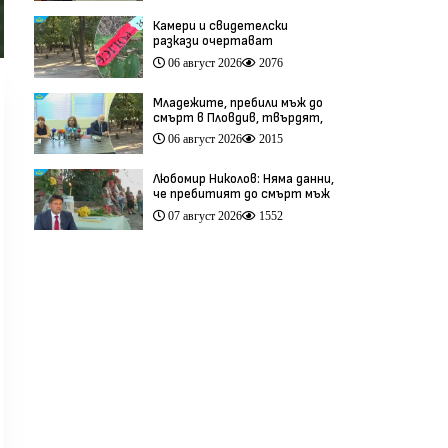
Камери и свидетелски
разкази очертават
хронологията на фаталния
06 август 2026
2076
побой край Младежкия хълм
(видео)
Младежите, пребили мъж до
смърт в Пловдив, твърдят,
че са „ловци на педофили”
06 август 2026
2015
(видео)
Любомир Николов: Няма данни,
че пребитият до смърт мъж
в Пловдив е бил педофил
07 август 2026
1552
(видео)