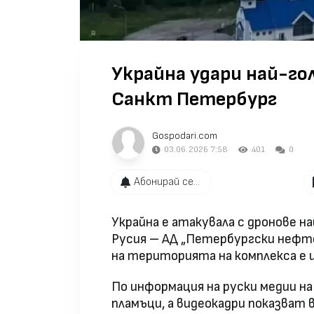
Украйна удари най-го
Санкт Петербург
Gospodari.com
03.06.2026 7:58
401
0
Абонирай се...
Украйна е атакувала с дронове н
Русия – АД „Петербургски нефте
на територията на комплекса е и
По информация на руски медии на
пламъци, а видеокадри показват 