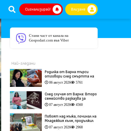
Сигнализирай!
Влизане
Стани част от канала на
Gospodari.com във Viber
Най-гледани
Родилка от Варна търси
отговори след смъртта на
бебето ѝ дни преди секцио
06 август 2026
5761
(видео)
След случая от Варна: Второ
семейство разказва за
трагедия след бременност
07 август 2026
4560
при същия лекар (видео)
Побоят над мъжа, починал на
Младежкия хълм, продължил
повече от час (видео)
07 август 2026
2968