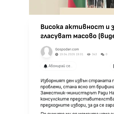
Висока активност и з
гласуват масово (вид
Gospodari.com
19.04.2026 19:01
343
0
Абонирай се...
Изборният ден извън страната п
проблеми, стана ясно от брифи
Заместник-министърът Ради Най
консулските представителства 
предходните избори, за да се га