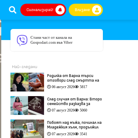
Сигнализирай!
Влизане
Стани част от канала на
Gospodari.com във Viber
Най-гледани
Родилка от Варна търси
отговори след смъртта на
бебето ѝ дни преди секцио
06 август 2026
5817
(видео)
След случая от Варна: Второ
семейство разказва за
трагедия след бременност
07 август 2026
5060
при същия лекар (видео)
Побоят над мъжа, починал на
Младежкия хълм, продължил
повече от час (видео)
07 август 2026
3541