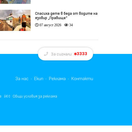
Спасиха дете в беда от водите на
язовир „Правище“
07 август 2026
34
3333
За сигнали:
За нас
Екип
Реклама
Контакти
е
Общи условия за реклама