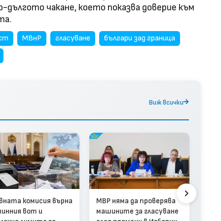
о-дългото чакане, което показва доверие към
та.
ст
МВнР
гласуване
българи зад граница
Виж всички
Деп
маш
от 2
вната комисия върна
МВР няма да проверява
чет
инния вот и
машините за гласуване