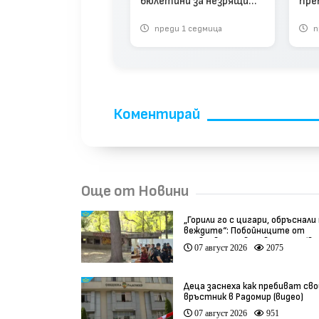
бюлетини за незрящите
пре
тове (видео)
предвиждат новите
сек
реди 1 месец
преди 1 седмица
п
изборни правила (видео)
Коментирай
Още от Новини
„Горили го с цигари, обръснали
веждите“: Побойниците от
Пловдив остават в ареста (ви
07 август 2026
2075
Деца заснеха как пребиват сво
връстник в Радомир (видео)
07 август 2026
951