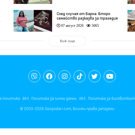
След случая от Варна: Второ
семейство разказва за трагедия
)
след бременност при същия лекар
07 август 2026
5065
(видео)
Виж още
а политика
Политика за лични данни
Политика за бисквиткит
© 2003-2026 Gospodari.com, Всички права запазени.