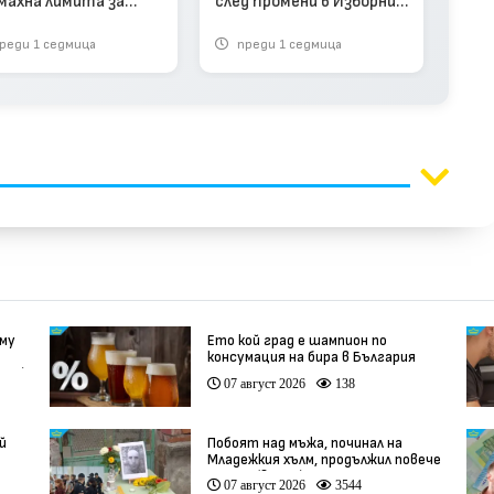
махна лимита за
след промени в Изборния
циите извън ЕС
кодекс
реди 1 седмица
преди 1 седмица
п
 му
Ето кой град е шампион по
консумация на бира в България
део)
07 август 2026
138
й
Побоят над мъжа, починал на
Младежкия хълм, продължил повече
от час (видео)
07 август 2026
3544