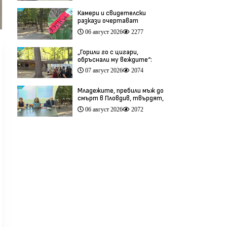
Камери и свидетелски
разкази очертават
хронологията на фаталния
06 август 2026
2277
побой край Младежкия хълм
(видео)
„Горили го с цигари,
обръснали му веждите“:
Побойниците от Пловдив
07 август 2026
2074
остават в ареста (видео)
Младежите, пребили мъж до
смърт в Пловдив, твърдят,
че са „ловци на педофили”
06 август 2026
2072
(видео)