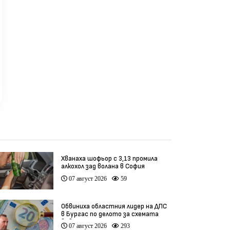
кмет
реди 3 седмици
преди 1 месец
пр
Хванаха шофьор с 3,13 промила
алкохол зад волана в София
07 август 2026
59
Обвиниха областния лидер на ДПС
в Бургас по делото за схемата
във ВиК
07 август 2026
293