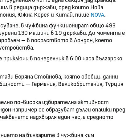
труднения в нито една секция зад граница.
ил в редица държави, сред които Нова
Япония, Южна Корея и Китай, пише
.
NOVA
суване, в чужбина функционират общо 493
игурени 130 машини в 19 държави. До момента е
роблем – в посолството в Лондон, което
 устройства.
 приключи в понеделник в 6:00 часа българско
тави Боряна Стойнова, която обобщи данни
общности – Германия, Великобритания, Турция
телно по-висока избирателна активност
ндон например се образуват дълги опашки пред
зчакването надхвърля един час, а средното
нието на българите в чужбина към