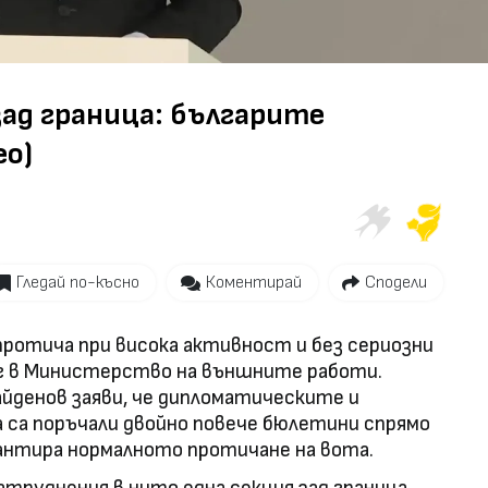
Video
ад граница: българите
ео)
Гледай по-късно
Коментирай
Сподели
ротича при висока активност и без сериозни
нг в Министерство на външните работи.
денов заяви, че дипломатическите и
са поръчали двойно повече бюлетини спрямо
рантира нормалното протичане на вота.