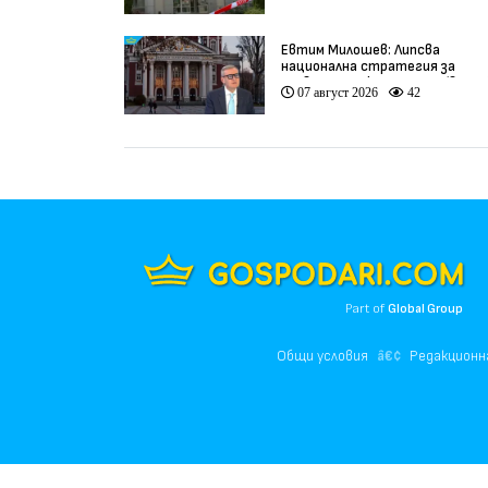
Евтим Милошев: Липсва
национална стратегия за
развитие на културата (видео
07 август 2026
42
Part of
Global Group
Общи условия
Редакционн