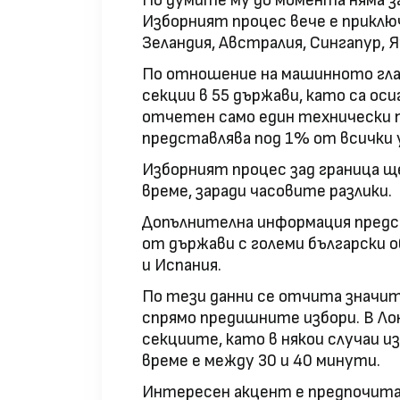
По думите му до момента няма за
Изборният процес вече е приключ
Зеландия, Австралия, Сингапур, 
По отношение на машинното гла
секции в 55 държави, като са ос
отчетен само един технически п
представлява под 1% от всички
Изборният процес зад граница ще
време, заради часовите разлики.
Допълнителна информация предс
от държави с големи български 
и Испания.
По тези данни се отчита значи
спрямо предишните избори. В Ло
секциите, като в някои случаи и
време е между 30 и 40 минути.
Интересен акцент е предпочита