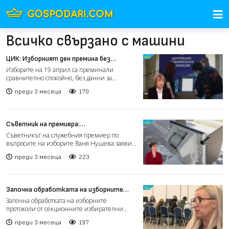
Всичко свързано с машини
ЦИК: Изборният ден премина без
съществени нарушения (видео)
Изборите на 19 април са преминали
сравнително спокойно, без данни за
сериозни нарушения на изборния...
преди 3 месеца
170
Съветник на премиера:
Дезинформационна кампания „атакува“
Съветникът на служебния премиер по
машинното гласуване (видео)
въпросите на изборите Ваня Нушева заяви,
че по време на изборния...
преди 3 месеца
223
Започна обработката на изборните
протоколи в страната
Започна обработката на изборните
протоколи от секционните избирателни
комисии (СИК) в цялата страна...
преди 3 месеца
197