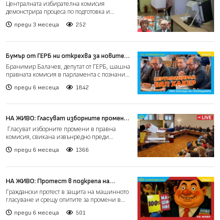
машините за гласуване (видео)
Централната избирателна комисия
демонстрира процеса по подготовка и
инсталиране на машините за глас...
преди 3 месеца
252
Бумър от ГЕРБ ни открехва за новите
технологии (видео)
Бранимир Балачев, депутат от ГЕРБ, шашна
правната комисия в парламента с познания
за новите техноло...
преди 6 месеца
1842
НА ЖИВО: Гласуват изборните промени в
правна комисия, свикана извънредно
Гласуват изборните промени в правна
преди минути (видео)
комисия, свикана извънредно преди
минути. В доклада на работна...
преди 6 месеца
1366
НА ЖИВО: Протест в подкрепа на
машинното гласуване (РЕПОРТАЖ)
Граждански протест в защита на машинното
гласуване и срещу опитите за промени в
Изборния кодекс се...
преди 6 месеца
501