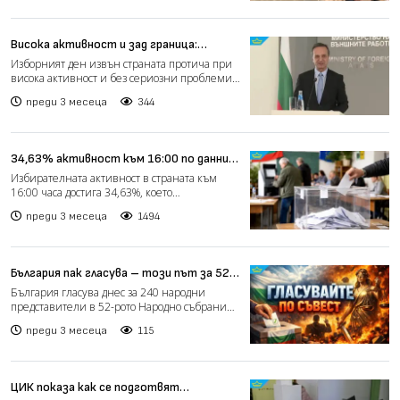
Висока активност и зад граница:
българите гласуват масово (видео)
Изборният ден извън страната протича при
висока активност и без сериозни проблеми,
стана ясно от бр...
преди 3 месеца
344
34,63% активност към 16:00 по данни
на ЦИК: сериозен ръст спрямо
Избирателната активност в страната към
предишния вот
16:00 часа достига 34,63%, което
представлява сериозен ръст...
преди 3 месеца
1494
България пак гласува – този път за 52-
рия парламент
България гласува днес за 240 народни
представители в 52-рото Народно събрание,
като това е осмият п...
преди 3 месеца
115
ЦИК показа как се подготвят