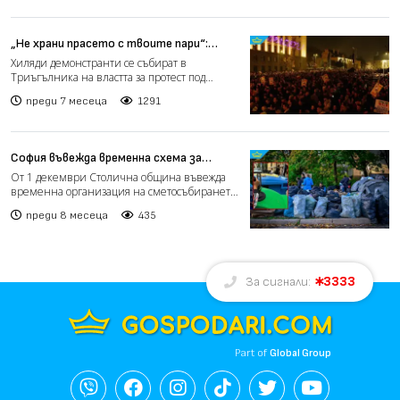
„Не храни прасето с твоите пари“:
Хиляди протестират в София за
Хиляди демонстранти се събират в
пореден път (на живо)
Триъгълника на властта за протест под
надслов „Не храни прасето с...
преди 7 месеца
1291
София въвежда временна схема за
сметосъбиране в три района заради
От 1 декември Столична община въвежда
изтичащи договори
временна организация на сметосъбирането
в районите „Изгрев“,...
преди 8 месеца
435
3333
За сигнали:
Part of
Global Group