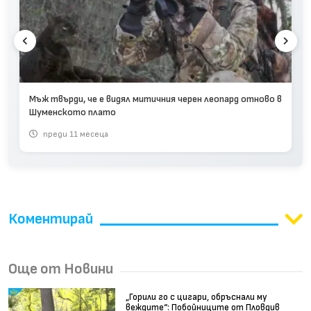
Мъж твърди, че е видял митичния черен леопард отново в
Шуменското плато
преди 11 месеца
Коментирай
Още от Новини
„Горили го с цигари, обръснали му
веждите“: Побойниците от Пловдив