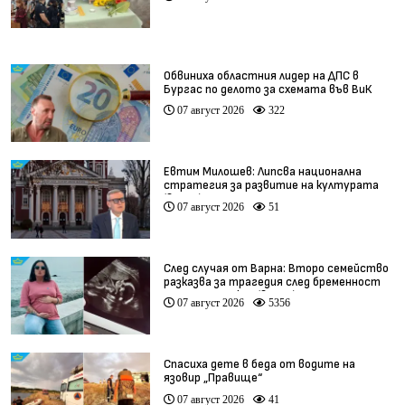
Обвиниха областния лидер на ДПС в
Бургас по делото за схемата във ВиК
07 август 2026
322
Евтим Милошев: Липсва национална
стратегия за развитие на културата
(видео)
07 август 2026
51
След случая от Варна: Второ семейство
разказва за трагедия след бременност
при същия лекар (видео)
07 август 2026
5356
Спасиха дете в беда от водите на
язовир „Правище“
07 август 2026
41