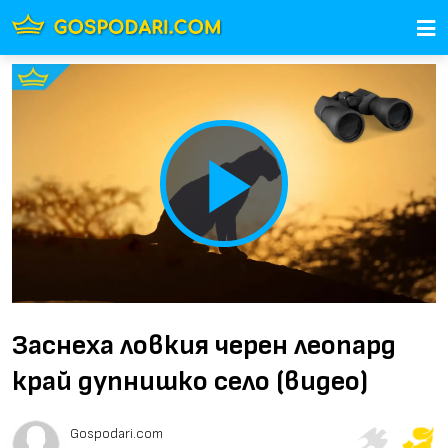
Play
Video
Заснеха ловкия черен леопард
край дупнишко село (видео)
Gospodari.com