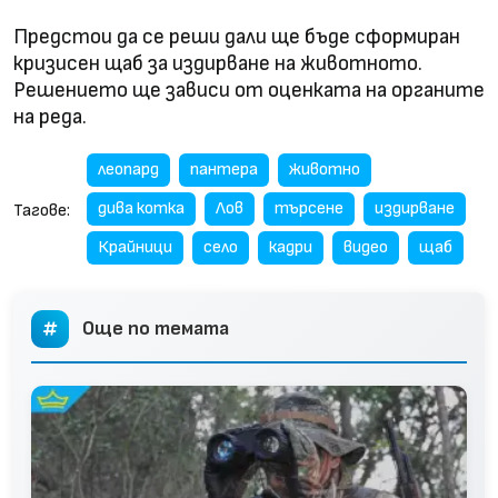
Предстои да се реши дали ще бъде сформиран
кризисен щаб за издирване на животното.
Решението ще зависи от оценката на органите
на реда.
леопард
пантера
животно
дива котка
Лов
търсене
издирване
Тагове:
Крайници
село
кадри
видео
щаб
Още по темата