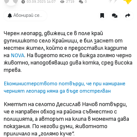
03.09.2025 14:07
2719
0
Абонирай се...
Черен леопард, движещ се в поле край
дупнишкото село Крайници, е бил заснет от
местен жител, който е предоставил кадрите
на
. На видеото ясно се вижда голямо черно
NOVA
животно, наподобяващо дива котка, сред висока
трева.
Екоминистерството потвърди, че при намиране
черният леопард няма да бъде отстрелван
Кметът на селото Десислав Начов потвърди,
че е направен обход на района съвместно с
полицията, а авторът на клипа в момента дава
показания. По негови думи, животното
приличало на „голямо куче“.