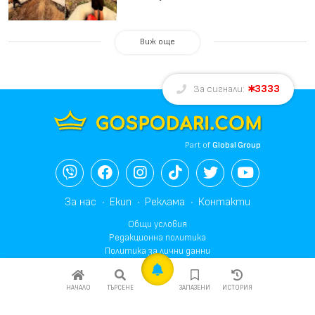
Виж още
3333
За сигнали:
Part of
Global Group
За нас
Екип
Реклама
Контакти
Общи условия
Редакционна политика
Политика за лични данни
Политика за бисквитките
Общи условия за реклама
НАЧАЛО
ТЪРСЕНЕ
ЗАПАЗЕНИ
ИСТОРИЯ
© 2003-2026 Gospodari.com, Всички права запазени.