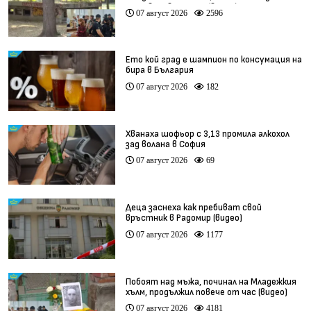
остават в ареста (видео)
07 август 2026
2596
Ето кой град е шампион по консумация на
бира в България
07 август 2026
182
Хванаха шофьор с 3,13 промила алкохол
зад волана в София
07 август 2026
69
Деца заснеха как пребиват свой
връстник в Радомир (видео)
07 август 2026
1177
Побоят над мъжа, починал на Младежкия
хълм, продължил повече от час (видео)
07 август 2026
4181