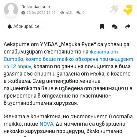
Gospodari.com
23.04.2026 15:03
415
0
Абонирай се...
Лекарите от УМБАЛ „Медика Русе“ са успели да
стабилизират състоянието на
жената от
Ситово, която беше тежко обгорена при инцидент
, когато по данни на полицията е била
на 12 април
залята със спирт и запалена от мъжа, с когото
е живеела. След интензивно лечение
пациентката вече е изведена от реанимация и е
преместена в отделение по пластично-
възстановителна хирургия.
Жената е контактна, но състоянието ѝ остава
тежко, пише
. До момента са извършени
NOVА
няколко хирургични процедури, включително