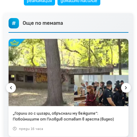
реанимация
домашно насилие
Още по темата
„Горили го с цигари, обръснали му веждите“:
Побойниците от Пловдив остават в ареста (видео)
преди 16 часа