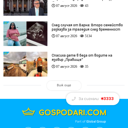
(видео)
07 август 2026
43
След случая от Варна: Второ семейство
разказва за трагедия след бременност
при същия лекар (видео)
07 август 2026
5134
Спасиха дете в беда от водите на
язовир „Правище“
07 август 2026
35
Виж още
3333
За сигнали:
Part of
Global Group