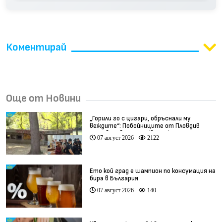
Коментирай
Още от Новини
„Горили го с цигари, обръснали му
веждите“: Побойниците от Пловдив
остават в ареста (видео)
07 август 2026
2122
Ето кой град е шампион по консумация на
бира в България
07 август 2026
140