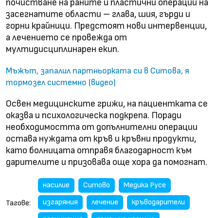
почистване на раните и пластични операции на
засегнатите области – глава, шия, гърди и
горни крайници. Предстоят нови интервенции,
а лечението се провежда от
мултидисциплинарен екип.
Мъжът, запалил партньорката си в Ситова, я
тормозел системно (видео)
Освен медицинските грижи, на пациентката се
оказва и психологическа подкрепа. Поради
необходимостта от допълнителни операции
остава нуждата от кръв и кръвни продукти,
като болницата отправя благодарност към
дарителите и призовава още хора да помогнат.
насилие
Ситово
Медика Русе
изгаряния
лечение
кръводарители
Тагове: