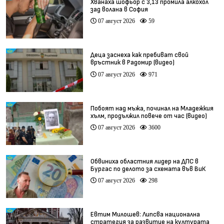
Хванаха шофьор с 3,13 промила алкохол
зад волана в София
07 август 2026
59
Деца заснеха как пребиват свой
връстник в Радомир (видео)
07 август 2026
971
Побоят над мъжа, починал на Младежкия
хълм, продължил повече от час (видео)
07 август 2026
3600
Обвиниха областния лидер на ДПС в
Бургас по делото за схемата във ВиК
07 август 2026
298
Евтим Милошев: Липсва национална
стратегия за развитие на културата