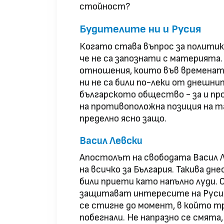
стойност?
Будителите ни и Русия
Когато става въпрос за политика
че не са запознати с материят
отношения, които във временат
ни не са били по-леки от днешни
българското общество - за и пр
на противоположна позиция на т
пределно ясно защо.
Васил Левски
Апостолът на свободата Васил Л
на всичко за България. Такива дне
били приети като напълно луди.
защитават интересите на Русия 
се стигне до момент, в който т
побегнали. Не напразно се смята