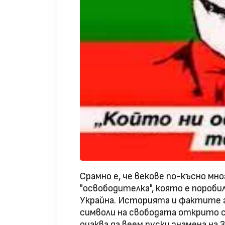
Срамно е, че векове по-късно мн
"освободителка", която е поробил
Украйна. Историята и фактите г
символи на свободата открито са
очаква да веем руски знамена на