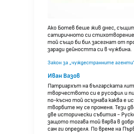
Ако Ботев беше жив днес, същит
сатиричното си стихотворение "
той също би бил засегнат от п
заради дейността си в чужбина.
Закон за „чуждестранните агенти”
Иван Вазов
Патриархът на българската лит
творчеството си е русофил и пи
по-късно той осъзнава каква е и
творбите му се променя. Тези д
две исторически събития - Руск
защото тогава той вярва в добр
сам ги определя. По време на Пъ