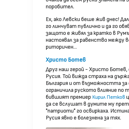
поробител.
Ех, ако Левски беше жив днес! 
го линчуват публично и да го обяв
защото е живял за кратко в Румън
настоявал за равенство между в
риторичен...
Христо Ботев
Друг наш герой - Христо Ботев,
Русия. Той вижда страха на дър
България и от възможността за 
ограничила руското влияние по 
бившият премиер
ц
Кирил Петков
да се вслушат в думите му пре
"патриоти" го освиркаха. Истина
Русия явно е болезнена за тях.