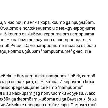
, у нас почти няма хора, които да признават,
а. Същото е положението и с международните
а, в които са живели героите от историята
те. Не са били по-разични и настроенията в
отив Русия. Само патриотите тогава са били
ази, която избират "патриотите" днес. И е
евски е бил истински патриот. Човек, готов
с и да се раждат, са малцина. И вероятно биха
 Самоопределящите се като "патриоти"
и ги маскират зад популистки лозунги. А ако
рябва да жертват живота си за България, биха
, че Левски е предаден от българи. Самият той