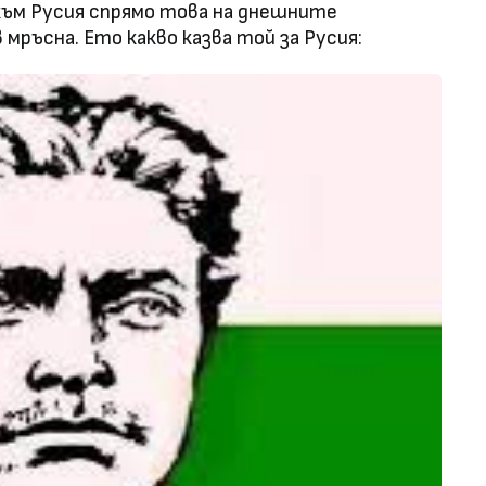
към Русия спрямо това на днешните
мръсна. Ето какво казва той за Русия: