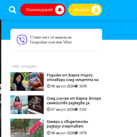
Сигнализирай!
Влизане
Стани част от канала на
Gospodari.com във Viber
Най-гледани
Родилка от Варна търси
отговори след смъртта на
бебето ѝ дни преди секцио
06 август 2026
5639
(видео)
След случая от Варна: Второ
семейство разказва за
трагедия след бременност
07 август 2026
2101
при същия лекар (видео)
Камери и свидетелски
разкази очертават
хронологията на фаталния
06 август 2026
1978
побой край Младежкия хълм