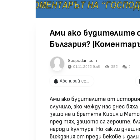
Ами ако будителите 
България? (Коментаръ
Gospodari.com
01.11.2022 9:48
382
0
Абонирай се...
Ами ако будителите от историят
случило, ако между нас днес бяха
защо не и братята Кирил и Метод
пред тях, защото са героите, бл
народ и култура. Но как ли дне
виждания от преди векове и да