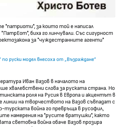
е "патриоти", за които той е написал
ПатрЕот", биха го линчували. Със сигурност
роектозакона за "чуждестранните агенти"
 по руски модел внесоха от „Възраждане”
ература Иван Вазов в началото на
ше хвалебствени слова за руската страна. Ho
стинската роля на Русия в Европа и акцентът в
ве линии на творчеството на Вазов съвпадат с
о-турската война го превръща в русофил,
ите намерения на "русите братушки", както
рвата световна война обаче Вазов прозира