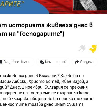
Video
от историята живееха днес в
т на "Господарите")
Гледай по-късно
Коментирай
Сподели
а живееха днес в България? Какво би се
 Васил Левски, Христо Ботев, Иван Вазов, а
ий? Днес, 1 ноември, България се прекланя
агодарение на които сме се съхранили като
шното българско общество би приело техните
ли ценностите тогава днес имат същата