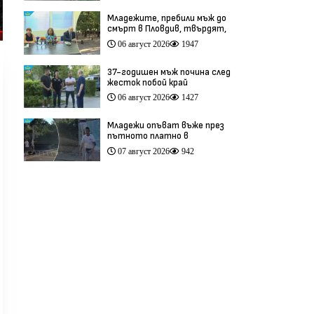
(видео)
Младежите, пребили мъж до
смърт в Пловдив, твърдят,
че са „ловци на педофили”
06 август 2026
1947
(видео)
37-годишен мъж почина след
жесток побой край
Младежкия хълм в Пловдив
06 август 2026
1427
(видео)
Младежи опъват въже през
пътното платно в
столичния квартал „Обеля“
07 август 2026
942
(видео)