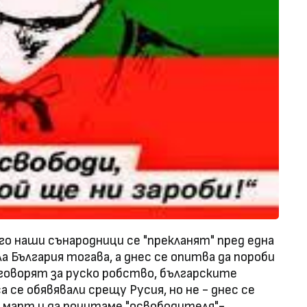
ого наши сънародници се "прекланят" пред една
а България тогава, а днес се опитва да пороби
оворят за руско робство, българските
 се обявявали срещу Русия, но не - днес се
 3 март и да почитаме "освободителя"-