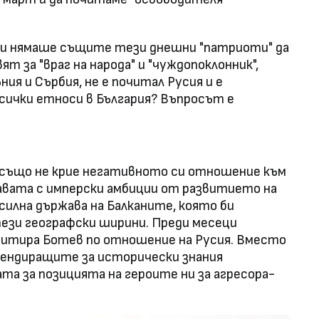
Дали нямаше същите тези днешни "патриоти" да
ят за "враг на народа" и "чуждопоклонник",
ия и Сърбия, не е почитал Русия и е
сички етноси в България? Въпросът е
 също не крие негативното си отношение към
жавата с имперски амбиции от развитието на
силна държава на Балканите, която би
тези географски ширини. Преди месеци
итира Ботев по отношение на Русия. Вместо
тендиращите за исторически знания
та за позицията на героите ни за агресора-