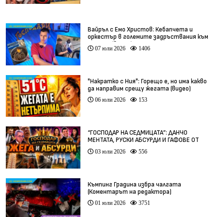
Вайръл с Емо Христов: Кебапчета и
оркестър в големите задръствания към
морето (видео)
07 юли 2026
1406
"Накратко с Ния": Горещо е, но има какво
да направим срещу жегата (видео)
06 юли 2026
153
“ГОСПОДАР НА СЕДМИЦАТА”: ДАНЧО
МЕНТАТА, РУСКИ АБСУРДИ И ГАФОВЕ ОТ
ЦЯЛ СВЯТ
03 юли 2026
556
Къмпинг Градина избра чалгата
(Коментарът на редактора)
01 юли 2026
3751