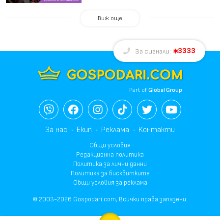
Виж още
3333
За сигнали:
Part of
Global Group
За нас
Екип
Реклама
Контакти
Общи условия
Редакционна политика
Политика за лични данни
Политика за бисквитките
Общи условия за реклама
© 2003-2026 Gospodari.com, Всички права запазени.