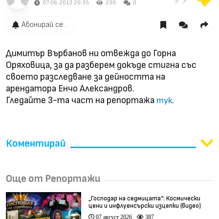
07.06.2013 20:35
238
0
Абонирай се...
Димитър Върбанов ни отвежда до Горна
Оряховица, за да разберем докъде стигна със
своето разследване за дейността на
арендатора Енчо Александров.
Гледайте 3-та част на репортажа
.
тук
Коментирай
Още от Репортажи
„Господар на седмицата“: Космически
цени и инфлуенсърски изцепки (видео)
07 август 2026
387