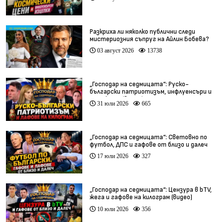
Разкриха ли няколко публични следи
мистериозния съпруг на Айлин Бобева?
03 август 2026
13738
„Господар на седмицата“: Руско-
български патриотизъм, инфлуенсъри и
тарикати (видео)
31 юли 2026
665
„Господар на седмицата“: Световно по
футбол, ДПС и гафове от близо и далеч
17 юли 2026
327
„Господар на седмицата“: Цензура в bTV,
жега и гафове на килограм (видео)
10 юли 2026
356