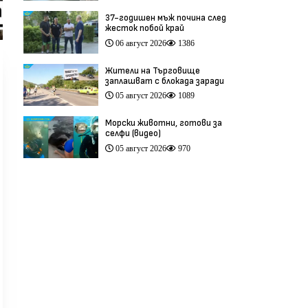
37-годишен мъж почина след
жесток побой край
Младежкия хълм в Пловдив
06 август 2026
1386
(видео)
Жители на Търговище
заплашват с блокада заради
опасен участък на пътя
05 август 2026
1089
София–Варна (видео)
Морски животни, готови за
селфи (видео)
05 август 2026
970