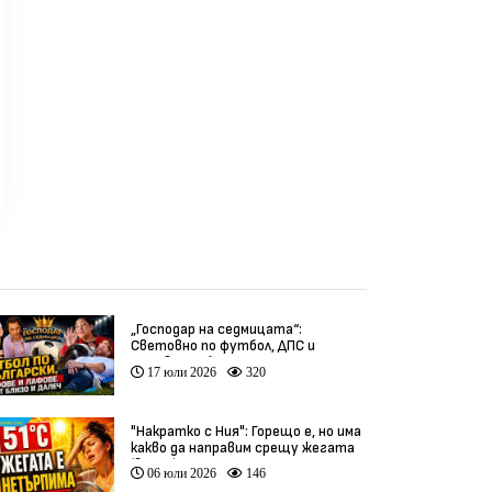
„Господар на седмицата“:
Световно по футбол, ДПС и
гафове от близо и далеч
17 юли 2026
320
"Накратко с Ния": Горещо е, но има
какво да направим срещу жегата
(видео)
06 юли 2026
146