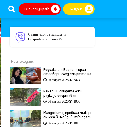
Сигнализирай!
Влизане
Стани част от канала на
Gospodari.com във Viber
Най-гледани
Родилка от Варна търси
отговори след смъртта на
бебето ѝ дни преди секцио
06 август 2026
5474
(видео)
Камери и свидетелски
разкази очертават
хронологията на фаталния
06 август 2026
1905
побой край Младежкия хълм
(видео)
Младежите, пребили мъж до
смърт в Пловдив, твърдят,
че са „ловци на педофили”
06 август 2026
1816
(видео)