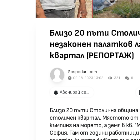
Близо 20 пъти Столи
незаконен палатков л
квартал (РЕПОРТАЖ)
Gospodari.com
09.08.2023 13:02
331
0
Абонирай се...
Близо 20 пъти Столична община 
столичен квартал. Мястото от 
къмпинг на морето, а земя в кв. "М
София. Там от години работниц