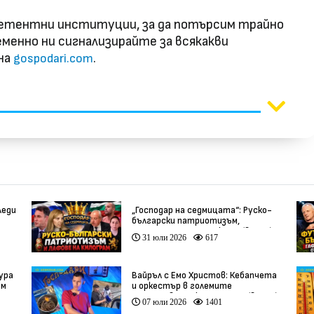
петентни институции, за да потърсим трайно
менно ни сигнализирайте за всякакви
 на
.
gospodari.com
леди
„Господар на седмицата“: Руско-
български патриотизъм,
инфлуенсъри и тарикати (видео)
31 юли 2026
617
ура
Вайръл с Емо Христов: Кебапчета
ам
и оркестър в големите
задръствания към морето (видео)
07 юли 2026
1401