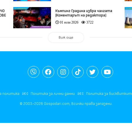
НЧО
Къмпинг Градина избра чалгата
ФОВЕ
(Коментарът на редактора)
01 юли 2026
3722
Виж още
а политика
Политика за лични данни
Политика за бисквиткит
© 2003-2026 Gospodari.com, Всички права запазени.