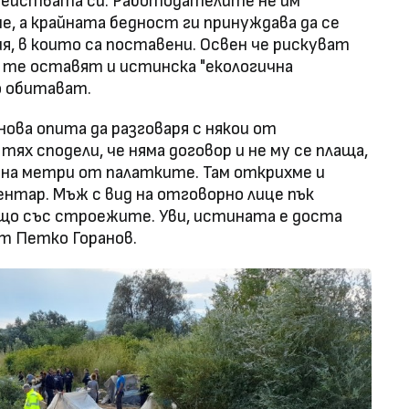
мействата си. Работодателите не им
, а крайната бедност ги принуждава да се
я, в които са поставени. Освен че рискуват
, те оставят и истинска "екологична
о обитават.
ва опита да разговаря с някои от
ях сподели, че няма договор и не му се плаща,
на метри от палатките. Там открихме и
ентар. Мъж с вид на отговорно лице пък
що със строежите. Уви, истината е доста
ет Петко Горанов.