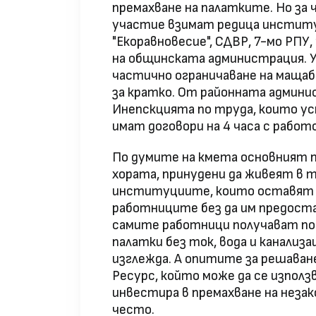
премахване на палатките. Но за 
участие взимат редица институц
"Екоравновесие", СДВР, 7-мо РП
на общинската администрация. 
частично ограничаване на мащаба
за кратко. От районната админи
Инепскцията по труда, които у
имат договори на 4 часа с рабо
По думите на кмета основният п
хората, принудени да живеят в т
институциите, които оставят
работниците без да им предоста
самите работници получават по
палатки без ток, вода и канализ
изглежда. А опитите за решаван
Ресурс, който може да се използва
инвестира в премахване на незак
често.