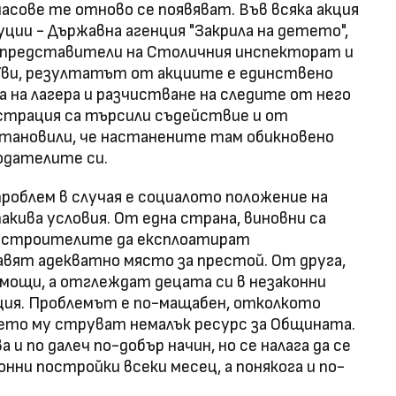
часове те отново се появяват. Във всяка акция
ии - Държавна агенция "Закрила на детето",
У, представители на Столичния инспекторат и
Уви, резултатът от акциите е единствено
 на лагера и разчистване на следите от него
страция са търсили съдействие и от
становили, че настанените там обикновено
тодателите си.
роблем в случая е социалото положение на
акива условия. От една страна, виновни са
 строителите да експлоатират
вят адекватно място за престой. От друга,
мощи, а отглеждат децата си в незаконни
ация. Проблемът е по-мащабен, отколкото
ето му струват немалък ресурс за Общината.
 и по далеч по-добър начин, но се налага да се
онни постройки всеки месец, а понякога и по-