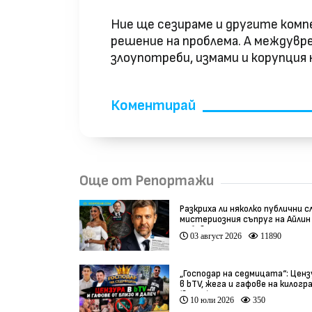
Ние ще сезираме и другите ком
решение на проблема. А междувре
злоупотреби, измами и корупция
Коментирай
Още от Репортажи
Разкриха ли няколко публични с
мистериозния съпруг на Айлин
Бобева?
03 август 2026
11890
„Господар на седмицата“: Ценз
в bTV, жега и гафове на килогр
(видео)
10 юли 2026
350