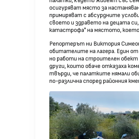
палатки, където живеят със се
осигуряват място за настаняване
примиряват с абсурдните услови
своето и здравето на децата си
катастрофа" на мястото, коет
Репортерът ни Виктория Симеоно
обитателите на лагера. Един от т
но работи на строителен обект 
други, които обаче отказаха ком
твърди, че палатките нямали об
по-различна според районния км