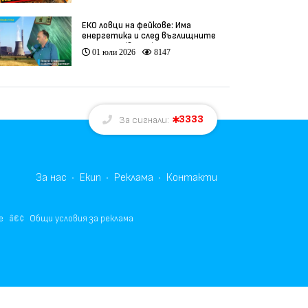
ЕКО ловци на фейкове: Има
енергетика и след въглищните
централи (видео)
01 юли 2026
8147
3333
За сигнали:
За нас
Екип
Реклама
Контакти
е
Общи условия за реклама