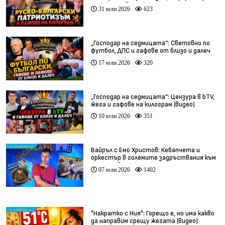
тарикати (видео)
31 юли 2026
623
„Господар на седмицата“: Световно по
футбол, ДПС и гафове от близо и далеч
17 юли 2026
320
„Господар на седмицата“: Цензура в bTV,
жега и гафове на килограм (видео)
10 юли 2026
351
Вайръл с Емо Христов: Кебапчета и
оркестър в големите задръствания към
морето (видео)
07 юли 2026
1402
"Накратко с Ния": Горещо е, но има какво
да направим срещу жегата (видео)