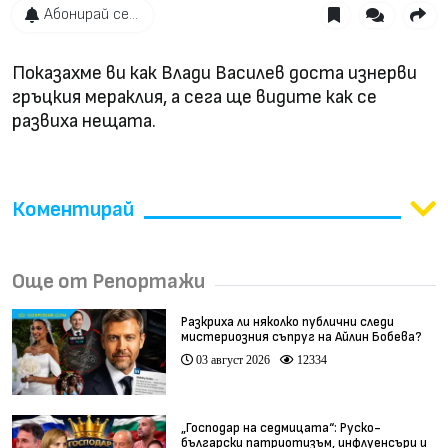
Абонирай се...
Показахме ви как Влади Василев доста изнерви
гръцкия мераклия, а сега ще видите как се
развиха нещата.
Коментирай
Още от Репортажи
Разкриха ли няколко публични следи
мистериозния съпруг на Айлин Бобева?
03 август 2026
12334
„Господар на седмицата“: Руско-
български патриотизъм, инфлуенсъри и