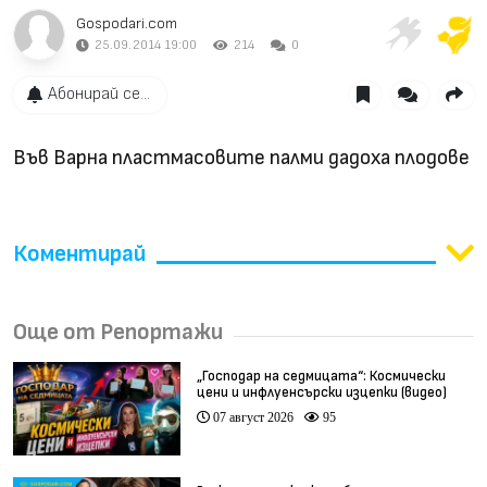
Gospodari.com
25.09.2014 19:00
214
0
Абонирай се...
Във Варна пластмасовите палми дадоха плодове
Коментирай
Още от Репортажи
„Господар на седмицата“: Космически
цени и инфлуенсърски изцепки (видео)
07 август 2026
95