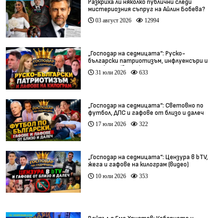
Разкриха ли няколко публични следи
мистериозния съпруг на Айлин Бобева?
03 август 2026
12994
„Господар на седмицата“: Руско-
български патриотизъм, инфлуенсъри и
тарикати (видео)
31 юли 2026
633
„Господар на седмицата“: Световно по
футбол, ДПС и гафове от близо и далеч
17 юли 2026
322
„Господар на седмицата“: Цензура в bTV,
жега и гафове на килограм (видео)
10 юли 2026
353