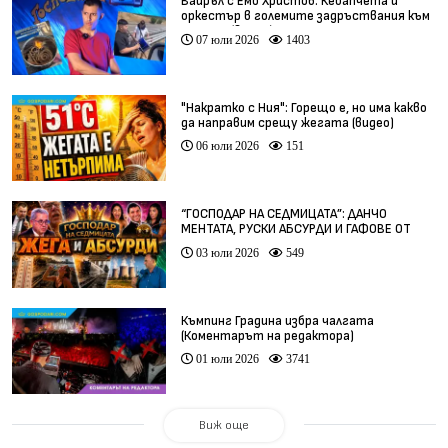
Вайръл с Емо Христов: Кебапчета и
оркестър в големите задръствания към
морето (видео)
07 юли 2026
1403
"Накратко с Ния": Горещо е, но има какво
да направим срещу жегата (видео)
06 юли 2026
151
“ГОСПОДАР НА СЕДМИЦАТА”: ДАНЧО
МЕНТАТА, РУСКИ АБСУРДИ И ГАФОВЕ ОТ
ЦЯЛ СВЯТ
03 юли 2026
549
Къмпинг Градина избра чалгата
(Коментарът на редактора)
01 юли 2026
3741
Виж още