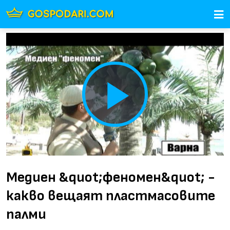
Play
Video
Медиен &quot;феномен&quot; -
какво вещаят пластмасовите
палми