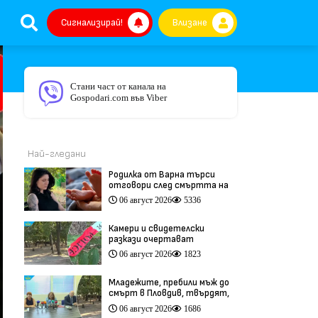
Сигнализирай!
Влизане
Стани част от канала на
Gospodari.com във Viber
Най-гледани
Родилка от Варна търси
отговори след смъртта на
бебето ѝ дни преди секцио
06 август 2026
5336
(видео)
Камери и свидетелски
разкази очертават
хронологията на фаталния
06 август 2026
1823
побой край Младежкия хълм
(видео)
Младежите, пребили мъж до
смърт в Пловдив, твърдят,
че са „ловци на педофили”
06 август 2026
1686
(видео)