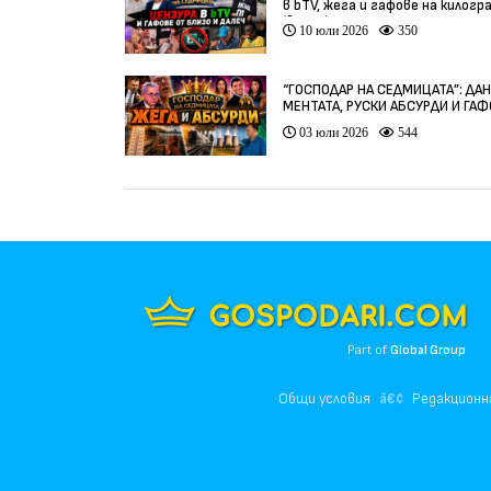
в bTV, жега и гафове на килогр
(видео)
10 юли 2026
350
“ГОСПОДАР НА СЕДМИЦАТА”: ДА
МЕНТАТА, РУСКИ АБСУРДИ И ГА
ОТ ЦЯЛ СВЯТ
03 юли 2026
544
Part of
Global Group
Общи условия
Редакционн