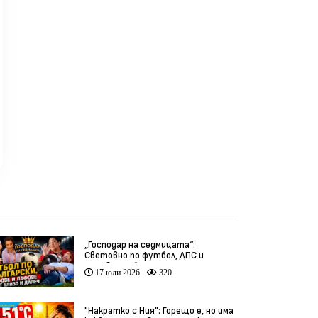
„Господар на седмицата“:
Световно по футбол, ДПС и
гафове от близо и далеч
17 юли 2026
320
"Накратко с Ния": Горещо е, но има