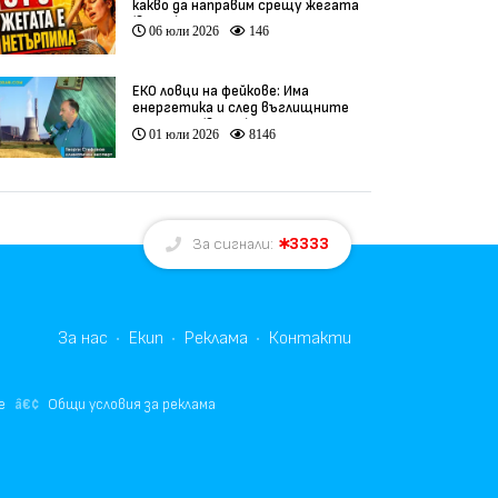
какво да направим срещу жегата
(видео)
06 юли 2026
146
ЕКО ловци на фейкове: Има
енергетика и след въглищните
централи (видео)
01 юли 2026
8146
3333
За сигнали:
За нас
Екип
Реклама
Контакти
е
Общи условия за реклама