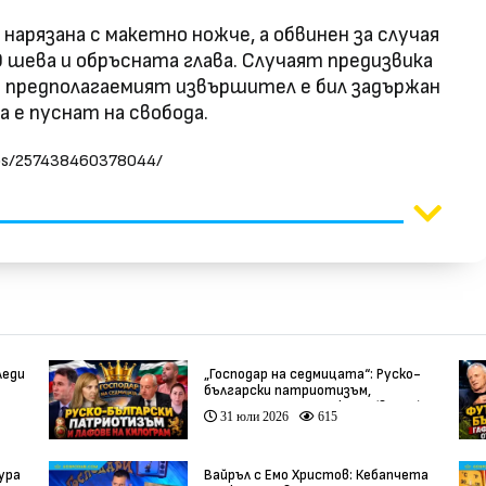
нарязана с макетно ножче, а обвинен за случая
 шева и обръсната глава. Случаят предизвика
о предполагаемият извършител е бил задържан
ва е пуснат на свобода.
eos/257438460378044/
леди
„Господар на седмицата“: Руско-
български патриотизъм,
инфлуенсъри и тарикати (видео)
31 юли 2026
615
ура
Вайръл с Емо Христов: Кебапчета