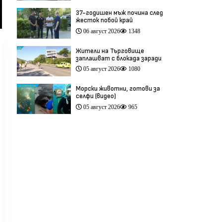
37-годишен мъж почина след
жесток побой край
Младежкия хълм в Пловдив
06 август 2026
1348
(видео)
Жители на Търговище
заплашват с блокада заради
опасен участък на пътя
05 август 2026
1080
София–Варна (видео)
Морски животни, готови за
селфи (видео)
05 август 2026
965