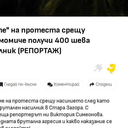
Video
те" на протеста срещу
момиче получи 400 шева
лник (РЕПОРТАЖ)
Гледай по-късно
Коментирай
Сподели
ме на протеста срещу насилието след като
рутален насилник в Стара Загора. С
еща репортерът ни Виктория Симеонова.
дната брутална агресия и какво наказание се