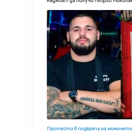
надяват да получи Георги Никола
Протести в подкрепа на момичето 