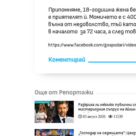
Припомняме, 18-годишна жена бе 
е приятелят ѝ. Момичето е с 400
вълна от недоволство, тъй кат
в началото за 72 часа, а след то
https://www.facebook.com/gospodari/vid
Коментирай
Още от Репортажи
Разкриха ли няколко публични с
мистериозния съпруг на Айлин
Бобева?
03 август 2026
11539
„Господар на седмицата“: Ценз