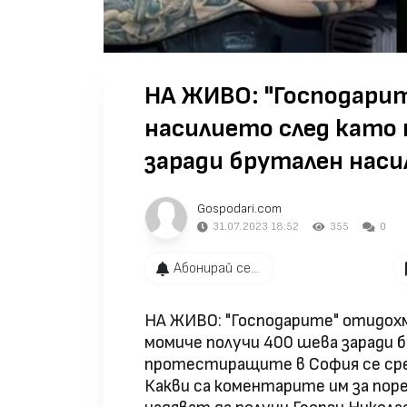
НА ЖИВО: "Господари
насилието след като 
заради брутален наси
Gospodari.com
31.07.2023 18:52
355
0
Абонирай се...
НА ЖИВО: "Господарите" отидох
момиче получи 400 шева заради б
протестиращите в София се ср
Какви са коментарите им за поре