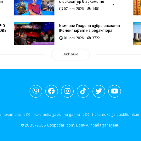
ам
и оркестър в големите
задръствания към морето (видео)
07 юли 2026
1401
НЧО
Къмпинг Градина избра чалгата
ФОВЕ
(Коментарът на редактора)
01 юли 2026
3722
Виж още
а политика
Политика за лични данни
Политика за бисквиткит
© 2003-2026 Gospodari.com, Всички права запазени.