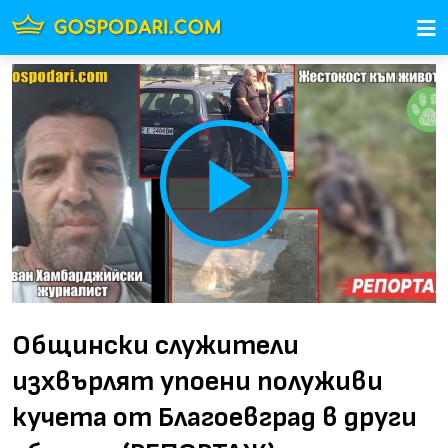
Play
Video
Общински служители
изхвърлят упоени полуживи
кучета от Благоевград в други