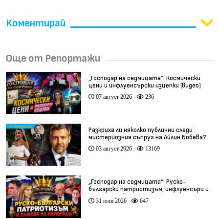
Коментирай
Още от Репортажи
„Господар на седмицата“: Космически
цени и инфлуенсърски изцепки (видео)
07 август 2026
236
Разкриха ли няколко публични следи
мистериозния съпруг на Айлин Бобева?
03 август 2026
13169
„Господар на седмицата“: Руско-
български патриотизъм, инфлуенсъри и
тарикати (видео)
31 юли 2026
647