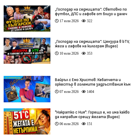
„Господар на седмицата“: Световно по
футбол, ДПС и гафове от близо и далеч
17 юли 2026
322
„Господар на седмицата“: Цензура в bTV,
жега и гафове на килограм (видео)
10 юли 2026
353
Вайръл с Емо Христов: Кебапчета и
оркестър в големите задръствания към
морето (видео)
07 юли 2026
1404
"Накратко с Ния": Горещо е, но има какво
да направим срещу жегата (видео)
06 юли 2026
151