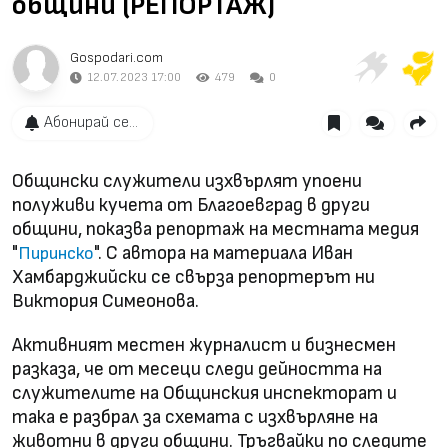
общини (РЕПОРТАЖ)
Gospodari.com
12.07.2023 17:00
479
0
Абонирай се...
Общински служители изхвърлят упоени
полуживи кучета от Благоевград в други
общини, показва репортаж на местната медия
"
". С автора на материала Иван
Пиринско
Хамбарджийски се свърза репортерът ни
Виктория Симеонова.
Активният местен журналист и бизнесмен
разказа, че от месеци следи дейността на
служителите на Общинския инспекторат и
така е разбрал за схемата с изхвърляне на
животни в други общини. Тръгвайки по следите