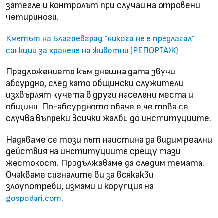
затегле и контролът при случаи на отровени
четириноги.
Кметът на Благоевград “никога не е предлагал”
санкции за хранене на животни (РЕПОРТАЖ)
Предложението към днешна дата звучи
абсурдно, след като общински служители
изхвърлят кучета в други населени места и
общини. По-абсурдното обаче е че това се
случва въпреки всички жалби до институциите.
Надяваме се този път наистина да видим реални
действия на институциите срещу тази
жестокост. Продължаваме да следим темата.
Очакваме сигналите ви за всякакви
злоупотреби, измами и корупция на
.
gospodari.com