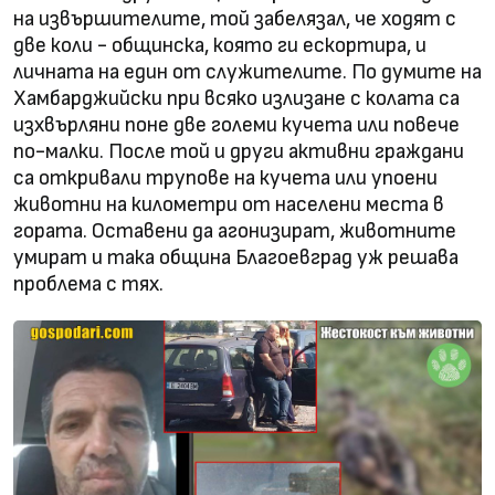
на извършителите, той забелязал, че ходят с
две коли - общинска, която ги ескортира, и
личната на един от служителите. По думите на
Хамбарджийски при всяко излизане с колата са
изхвърляни поне две големи кучета или повече
по-малки. После той и други активни граждани
са откривали трупове на кучета или упоени
животни на километри от населени места в
гората. Оставени да агонизират, животните
умират и така община Благоевград уж решава
проблема с тях.