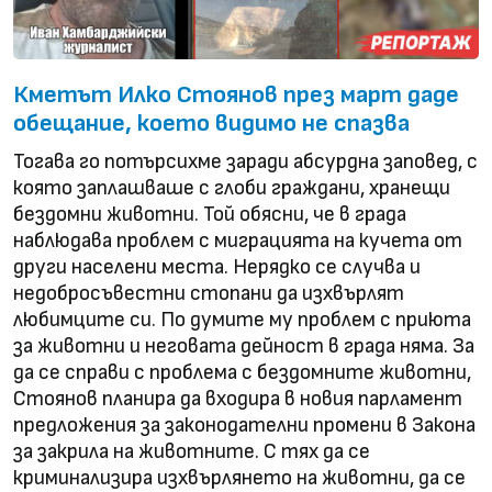
Кметът Илко Стоянов през март даде
обещание, което видимо не спазва
Тогава го потърсихме заради абсурдна заповед, с
която заплашваше с глоби граждани, хранещи
бездомни животни. Той обясни, че в града
наблюдава проблем с миграцията на кучета от
други населени места. Нерядко се случва и
недобросъвестни стопани да изхвърлят
любимците си. По думите му проблем с приюта
за животни и неговата дейност в града няма. За
да се справи с проблема с бездомните животни,
Стоянов планира да входира в новия парламент
предложения за законодателни промени в Закона
за закрила на животните. С тях да се
криминализира изхвърлянето на животни, да се