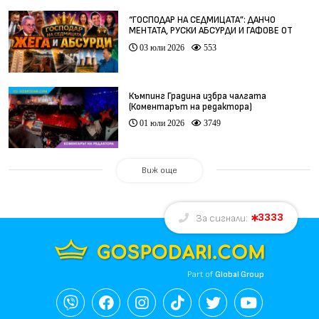
“ГОСПОДАР НА СЕДМИЦАТА”: ДАНЧО
МЕНТАТА, РУСКИ АБСУРДИ И ГАФОВЕ ОТ
ЦЯЛ СВЯТ
03 юли 2026
553
Къмпинг Градина избра чалгата
(Коментарът на редактора)
01 юли 2026
3749
Виж още
3333
За сигнали:
Part of
Global Group