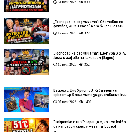
31 юли 2026
630
„Господар на седмицата“: Световно по
футбол, ДПС и гафове от близо и далеч
17 юли 2026
322
„Господар на седмицата“: Цензура в bTV,
жега и гафове на килограм (видео)
10 юли 2026
352
Вайръл с Емо Христов: Кебапчета и
оркестър в големите задръствания към
морето (видео)
07 юли 2026
1402
"Накратко с Ния": Горещо е, но има какво
да направим срещу жегата (видео)