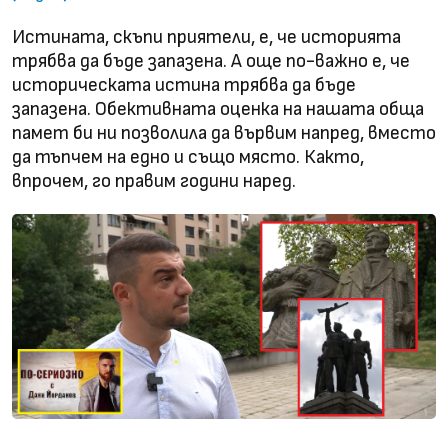
Истината, скъпи приятели, е, че историята
трябва да бъде запазена. А още по-важно е, че
историческата истина трябва да бъде
запазена. Обективната оценка на нашата обща
памет би ни позволила да вървим напред, вместо
да тъпчем на едно и също място. Както,
впрочем, го правим години наред.