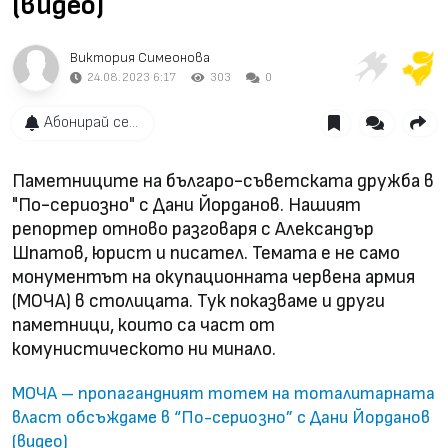
(видео)
Виктория Симеонова
24.08.2023 6:17
303
0
Абонирай се...
Паметниците на българо-съветската дружба в
"По-сериозно" с Дани Йорданов. Нашият
репортер отново разговаря с Александър
Шпатов, юрист и писател. Темата е не само
монументът на окупационната червена армия
(МОЧА) в столицата. Тук показваме и други
паметници, които са част от
комунистическото ни минало.
МОЧА – пропагандният тотем на тоталитарната
власт обсъждаме в “По-сериозно” с Дани Йорданов
(видео)