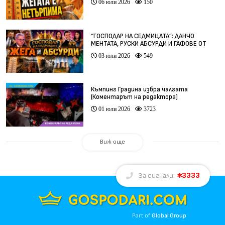
06 юли 2026
150
“ГОСПОДАР НА СЕДМИЦАТА”: ДАНЧО
МЕНТАТА, РУСКИ АБСУРДИ И ГАФОВЕ ОТ
ЦЯЛ СВЯТ
03 юли 2026
549
Къмпинг Градина избра чалгата
(Коментарът на редактора)
01 юли 2026
3723
Виж още
3333
За сигнали:
Part of
Global Group