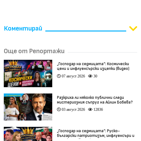
Коментирай
Още от Репортажи
„Господар на седмицата“: Космически
цени и инфлуенсърски изцепки (видео)
07 август 2026
30
Разкриха ли няколко публични следи
мистериозния съпруг на Айлин Бобева?
03 август 2026
12836
„Господар на седмицата“: Руско-
български патриотизъм, инфлуенсъри и
тарикати (видео)