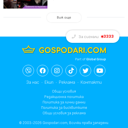
Виж още
3333
За сигнали:
Part of
Global Group
За нас
Екип
Реклама
Контакти
Общи условия
Редакционна политика
Политика за лични данни
Политика за бисквитките
Общи условия за реклама
© 2003-2026 Gospodari.com, Всички права запазени.