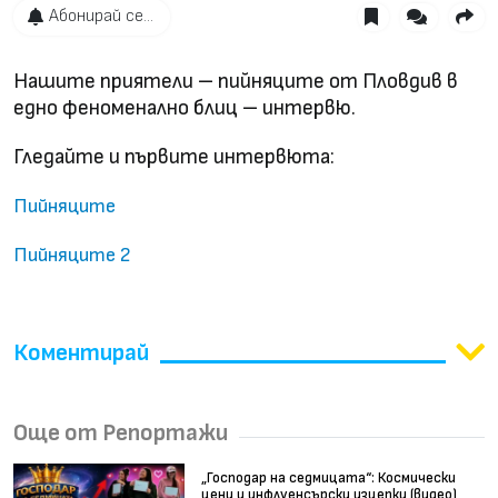
Абонирай се...
Нашите приятели – пийняците от Пловдив в
едно феноменално блиц – интервю.
Гледайте и първите интервюта:
Пийняците
Пийняците 2
Коментирай
Още от Репортажи
„Господар на седмицата“: Космически
цени и инфлуенсърски изцепки (видео)