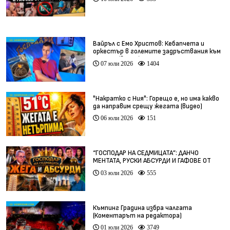
Вайръл с Емо Христов: Кебапчета и
оркестър в големите задръствания към
морето (видео)
07 юли 2026
1404
"Накратко с Ния": Горещо е, но има какво
да направим срещу жегата (видео)
06 юли 2026
151
“ГОСПОДАР НА СЕДМИЦАТА”: ДАНЧО
МЕНТАТА, РУСКИ АБСУРДИ И ГАФОВЕ ОТ
ЦЯЛ СВЯТ
03 юли 2026
555
Къмпинг Градина избра чалгата
(Коментарът на редактора)
01 юли 2026
3749