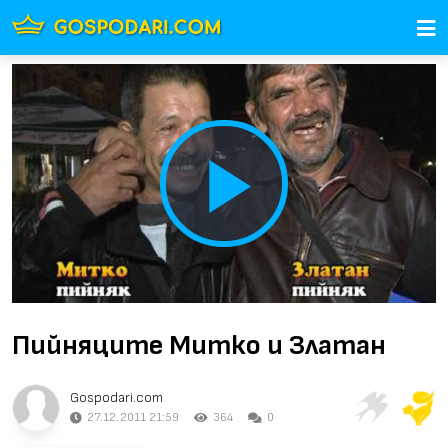
Play
Video
Пийняците Митко и Златан
Gospodari.com
27.12.2011 21:59
364
0