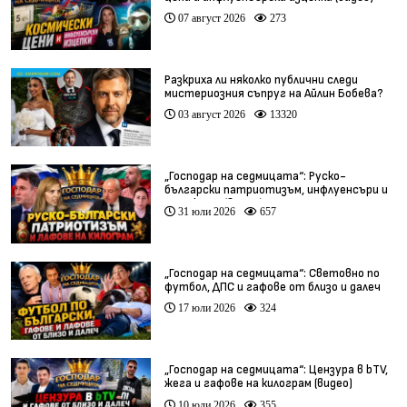
07 август 2026
273
Разкриха ли няколко публични следи
мистериозния съпруг на Айлин Бобева?
03 август 2026
13320
„Господар на седмицата“: Руско-
български патриотизъм, инфлуенсъри и
тарикати (видео)
31 юли 2026
657
„Господар на седмицата“: Световно по
футбол, ДПС и гафове от близо и далеч
17 юли 2026
324
„Господар на седмицата“: Цензура в bTV,
жега и гафове на килограм (видео)
10 юли 2026
355