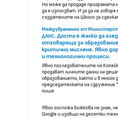
Но може да продаде програмата 
да я използват. И за да не говор
създателите на Школо за сделка
Междувременно от Министерств
. Доста е жалко да гл
ДАНС
отговаряща за образование
критично мислене. Явно до
и технологични процеси.
Явно последователите на Копейк
продават личните данни на дец
образованието, както и в много
председателката на сдружение "
пише:
Явно госпожа Божкова не знае, че
Google и изобщо на десетки техн