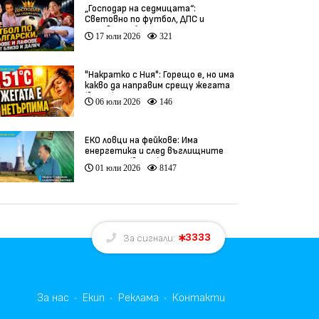
„Господар на седмицата“:
Световно по футбол, ДПС и
гафове от близо и далеч
17 юли 2026
321
"Накратко с Ния": Горещо е, но има
какво да направим срещу жегата
(видео)
06 юли 2026
146
ЕКО ловци на фейкове: Има
енергетика и след въглищните
централи (видео)
01 юли 2026
8147
3333
За сигнали:
За нас
Екип
Реклама
Контакти