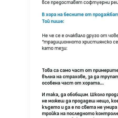
все предоставят софтуерни ре
В хора на бесните от продажбат
Той пише:
Не че се е очаквало друго от чо
“традиционното християнско сем
като тези:
Това са само част от примерите 
вълна на страхове, за да трупа
особена част от хората…
И така, да обобщим
.
Школо прода
не можеш да продадеш нещо, кое
където и да е по света не умира
тройка на последното контролн