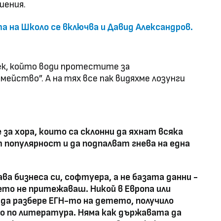
шения.
а на Школо се включва и Давид Александров.
век, който води протестите за
ейство”. А на тях все пак видяхме лозунги
за хора, които са склонни да яхнат всяка
т популярност и да подпалват гнева на една
ва бизнеса си, софтуера, а не базата данни -
то не притежаваш. Никой в Европа или
 да разбере ЕГН-то на детето, получило
о по литература. Няма как държавата да