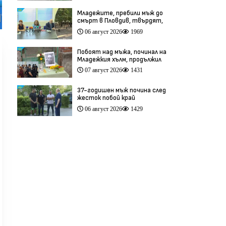
(видео)
Младежите, пребили мъж до
смърт в Пловдив, твърдят,
че са „ловци на педофили”
06 август 2026
1969
(видео)
Побоят над мъжа, починал на
Младежкия хълм, продължил
повече от час (видео)
07 август 2026
1431
37-годишен мъж почина след
жесток побой край
Младежкия хълм в Пловдив
06 август 2026
1429
(видео)