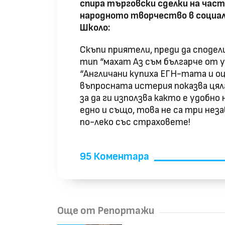
спира търговски сделки на частн
народното творчество в социа
Школо:
Скъпи приятели, преди да споде
тип “махат Аз съм българче от 
“Англичани купиха ЕГН-тата и о
въпросната истерия показва цял
за да ги използва както е удобно
едно и също, това не са три нез
по-леко със страховете!
95 Коментара
Още от Репортажи