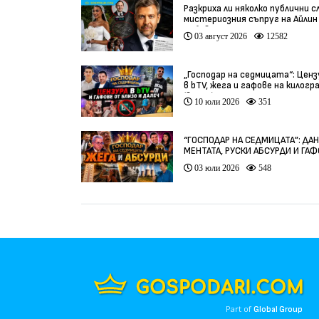
Разкриха ли няколко публични с
мистериозния съпруг на Айлин
Бобева?
03 август 2026
12582
„Господар на седмицата“: Ценз
в bTV, жега и гафове на килогр
(видео)
10 юли 2026
351
“ГОСПОДАР НА СЕДМИЦАТА”: ДА
МЕНТАТА, РУСКИ АБСУРДИ И ГА
ОТ ЦЯЛ СВЯТ
03 юли 2026
548
Part of
Global Group