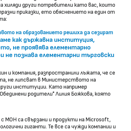
на хиляди други потребители като вас, които
я празни приказки, ето обяснението на един от
та:
ото на образованието решиха да сезират
едаме как държавна институция,
то, не проявява елементарно
ри не познава елементарни търговски
ин и компания, разпространили лъжата, че се
ата, не липсват в Министерството на
 други институции. Като например
Обединени родители" Лилия Божкова, която
 с МОН са свързани и продукти на Microsoft,
ологични гиганти. Те все са чужди компании и