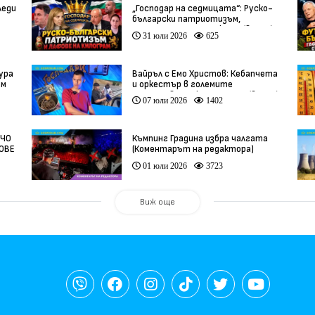
леди
„Господар на седмицата“: Руско-
български патриотизъм,
инфлуенсъри и тарикати (видео)
31 юли 2026
625
ура
Вайръл с Емо Христов: Кебапчета
ам
и оркестър в големите
задръствания към морето (видео)
07 юли 2026
1402
НЧО
Къмпинг Градина избра чалгата
ФОВЕ
(Коментарът на редактора)
01 юли 2026
3723
Виж още