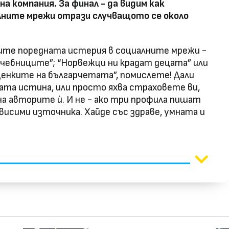
а компания. За финал - да видим как
лните мрежи отрази случващото се около
лите поредната истерия в социалните мрежи -
учебниците”; “Норвежци ни крадат децата” или
ценките на българчетата”, помислете!
Дали
ата истина, или просто яхва страховете ви,
 на авторите ѝ. И не - ако три профила пишат
ависими източника. Хайде със здраве, умната и