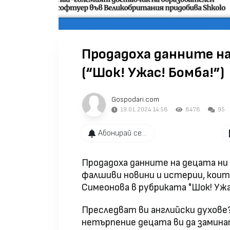
Продадоха данните на
(“Шок! Ужас! Бомба!”)
Gospodari.com
19.01.2024 14:58
8478
95
Абонирай се...
Продадоха данните на децата ни 
фалшиви новини и истерии, кои
Симеонова в рубриката "Шок! Ужас
Преследват ви английски духове
нетърпение децата ви да заминат