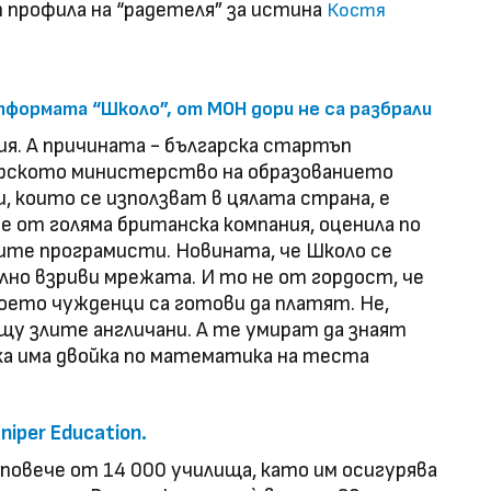
профила на “радетеля” за истина
Костя
формата “Школо”, от МОН дори не са разбрали
ия. А причината - българска стартъп
гарското министерство на образованието
, които се използват в цялата страна, е
е от голяма британска компания, оценила по
ите програмисти. Новината, че Школо се
вално взриви мрежата. И то не от гордост, че
 което чужденци са готови да платят. Не,
щу злите англичани. A те умират да знаят
ка има двойка по математика на теста
niper Education.
повече от 14 000 училища, като им осигурява