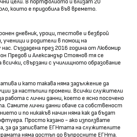
чни цели. В портфолиото ѝ влизат 20
оло, които е придобила във времето.
онен дневник, уроци, тестове и безброй
 ученици и родители в помощ на
 нас. Създадена през 2016 година от Любомир
еон Предов и Александър Стоянов тя се
 всички, свързани с училищното образование
тива и като такава няма задължение да
ции за настъпили промени. Всички служители
а работа с лични данни, което е ясно посочено
а. Самите лични данни обаче са собственост
ието и по никакъв начин няма как да бъдат
офтуера. Просто казано - ако използвате
, за да записвате ЕГНтата на служителите
ограмата няма достъп до въпросните ЕГНта.