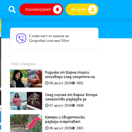
Сигнализирай!
Влизане
Стани част от канала на
Gospodari.com във Viber
Най-гледани
Родилка от Варна търси
отговори след смъртта на
бебето ѝ дни преди секцио
06 август 2026
5692
(видео)
След случая от Варна: Второ
семейство разказва за
трагедия след бременност
07 август 2026
3468
при същия лекар (видео)
Камери и свидетелски
разкази очертават
хронологията на фаталния
06 август 2026
2003
побой край Младежкия хълм