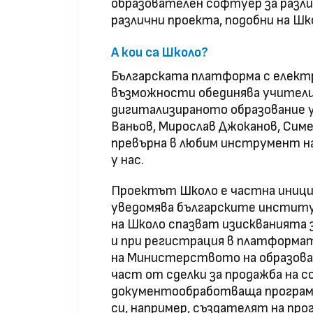
образователен софтуер за разли
различни проекта, подобни на Шк
А кои са Школо?
Българската платформа с електр
възможности обединява учители,
дигитализираното образование у
Ваньов, Мирослав Джоканов, Сим
превърна в любим инструмент на
у нас.
Проектът Школо е частна инициа
уведомява българските институ
на Школо спазват изискванията з
и при регистрация в платформат
на Министерството на образован
част от сделки за продажба на с
документообработваща програма
си, например, създателят на пр