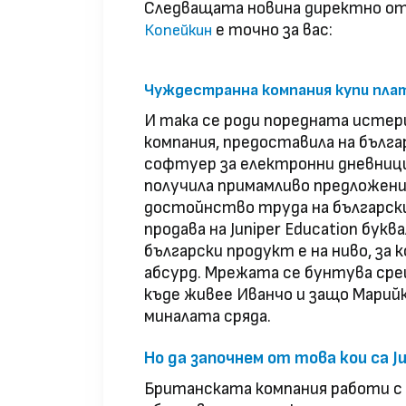
Следващата новина директно от 
е точно за вас:
Копейкин
Чуждестранна компания купи плат
И така се роди поредната истер
компания, предоставила на бъл
софтуер за електронни дневници
получила примамливо предложени
достойнство труда на българск
продава на Juniper Education бук
български продукт е на ниво, за
абсурд. Мрежата се бунтува сре
къде живее Иванчо и защо Марий
миналата сряда.
Но да започнем от това кои са Ju
Британската компания работи с 