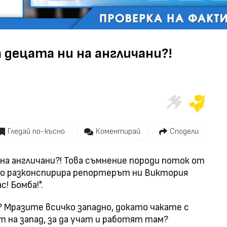
Video
 децата ни на англичани?!
Гледай по-късно
Коментирай
Сподели
на англичани?! Това съмнение породи поток от
то разконспирира репортерът ни Виктория
! Бомба!".
? Мразите всичко западно, докато чакате с
 на запад, за да учат и работят там?