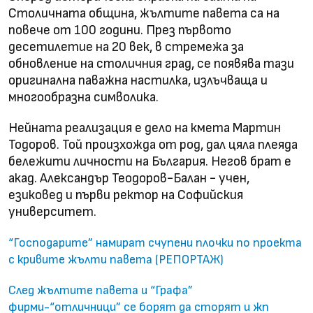
Столичната община, жълтите павета са на
повече от 100 години. През първото
десетилетие на 20 век, в стремежа за
обновление на столичния град, се появява тази
оригинална паважна настилка, излъчваща и
многообразна символика.
Нейната реализация е дело на кмета Мартин
Тодоров. Той произхожда от род, дал цяла плеяда
бележити личности на България. Негов брат е
акад. Александър Теодоров-Балан - учен,
езиковед и първи ректор на Софийския
университет.
“Господарите” намират счупени плочки по проекта
с кривите жълти павета (РЕПОРТАЖ)
След жълтите павета и “Графа”
фирми-“отличници” се борят да сторят и жп