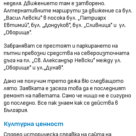
неделя. Движението там е затворено.
Алтернативните маршрути за движение са бул.
„Васил Левски" в посока бул. „Патриарх
Евтимий", бул. „Дондуков", бул. „Сливница" и ул.
„Оборище".
Забраняват се престоят и паркирането на
пътни превозни средства на североизточната
дъга на пл. „Св. Александър Невски" между ул.
„Оборище" и ул.„Дунав".
Дано не получим трето дежа вю следващото
лято. Заявката е засега това да е последният
ремонт на паветата. Само че нищо не е сигурно
до последно. Все пак знаем как се действа в
България.
Културна ценност
Според историческа справка на сайта на