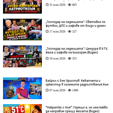
тарикати (видео)
31 юли 2026
665
„Господар на седмицата“: Световно по
футбол, ДПС и гафове от близо и далеч
17 юли 2026
327
„Господар на седмицата“: Цензура в bTV,
жега и гафове на килограм (видео)
10 юли 2026
355
Вайръл с Емо Христов: Кебапчета и
оркестър в големите задръствания към
морето (видео)
07 юли 2026
1406
"Накратко с Ния": Горещо е, но има какво
да направим срещу жегата (видео)