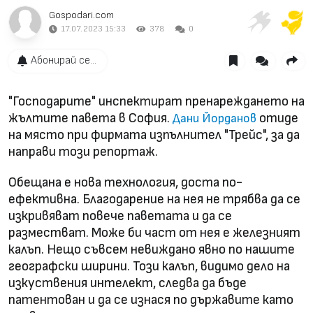
Gospodari.com
17.07.2023 15:33
378
0
Абонирай се...
"Господарите" инспектират пренареждането на
жълтите павета в София.
отиде
Дани Йорданов
на място при фирмата изпълнител "Трейс", за да
направи този репортаж.
Обещана е нова технология, доста по-
ефективна. Благодарение на нея не трябва да се
изкривяват повече паветата и да се
разместват. Може би част от нея е железният
калъп. Нещо съвсем невиждано явно по нашите
географски ширини. Този калъп, видимо дело на
изкуствения интелект, следва да бъде
патентован и да се изнася по държавите като