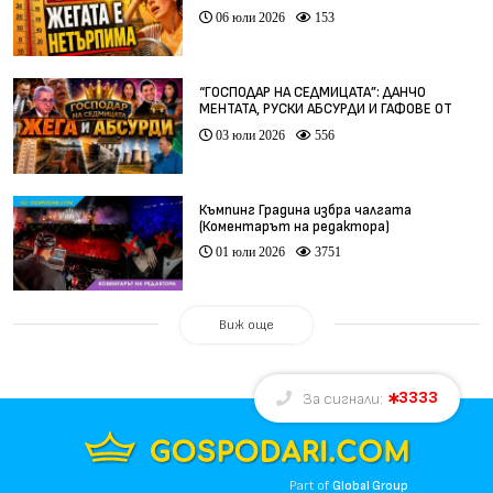
06 юли 2026
153
“ГОСПОДАР НА СЕДМИЦАТА”: ДАНЧО
МЕНТАТА, РУСКИ АБСУРДИ И ГАФОВЕ ОТ
ЦЯЛ СВЯТ
03 юли 2026
556
Къмпинг Градина избра чалгата
(Коментарът на редактора)
01 юли 2026
3751
Виж още
3333
За сигнали:
Part of
Global Group