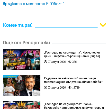
връзката с метрото в “Обеля”
Коментирай
Още от Репортажи
„Господар на седмицата“: Космически
цени и инфлуенсърски изцепки (видео)
07 август 2026
376
Разкриха ли няколко публични следи
мистериозния съпруг на Айлин Бобева?
03 август 2026
13719
„Господар на седмицата“: Руско-
български патриотизъм, инфлуенсъри и