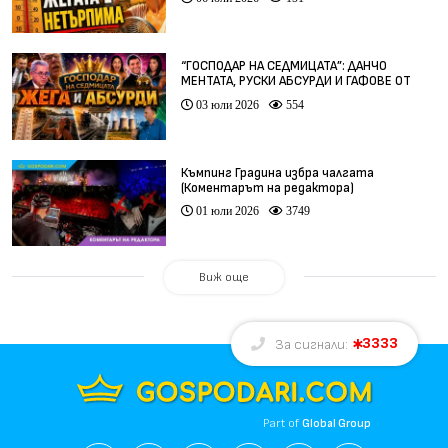
“ГОСПОДАР НА СЕДМИЦАТА”: ДАНЧО
МЕНТАТА, РУСКИ АБСУРДИ И ГАФОВЕ ОТ
ЦЯЛ СВЯТ
03 юли 2026
554
Къмпинг Градина избра чалгата
(Коментарът на редактора)
01 юли 2026
3749
Виж още
3333
За сигнали:
Part of
Global Group