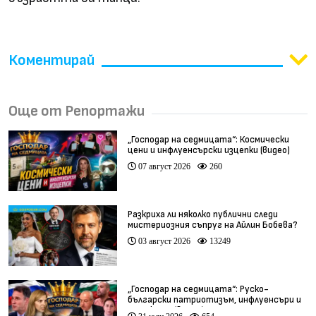
Коментирай
Още от Репортажи
„Господар на седмицата“: Космически
цени и инфлуенсърски изцепки (видео)
07 август 2026
260
Разкриха ли няколко публични следи
мистериозния съпруг на Айлин Бобева?
03 август 2026
13249
„Господар на седмицата“: Руско-
български патриотизъм, инфлуенсъри и
тарикати (видео)