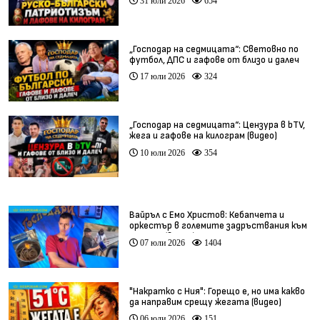
31 юли 2026
654
„Господар на седмицата“: Световно по
футбол, ДПС и гафове от близо и далеч
17 юли 2026
324
„Господар на седмицата“: Цензура в bTV,
жега и гафове на килограм (видео)
10 юли 2026
354
Вайръл с Емо Христов: Кебапчета и
оркестър в големите задръствания към
морето (видео)
07 юли 2026
1404
"Накратко с Ния": Горещо е, но има какво
да направим срещу жегата (видео)
06 юли 2026
151