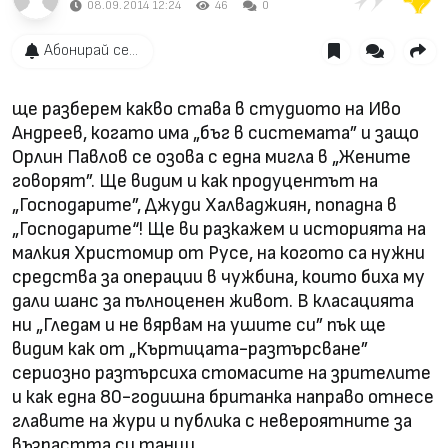
08.09.2014 12:24
46
0
Абонирай се...
ще разберем какво става в студиото на Иво
Андреев, когато има „бъг в системата” и защо
Орлин Павлов се озова с една мигла в „Жените
говорят”. Ще видим и как продуцентът на
„Господарите”, Джуди Халваджиян, попадна в
„Господарите“! Ще ви разкажем и историята на
малкия Христомир от Русе, на когото са нужни
средства за операции в чужбина, които биха му
дали шанс за пълноценен живот. В класацията
ни „Гледам и не вярвам на ушите си” пък ще
видим как от „Къртицата-разтърсване”
сериозно разтърсиха стомасите на зрителите
и как една 80-годишна британка направо отнесе
главите на жури и публика с невероятните за
възрастта си танци.