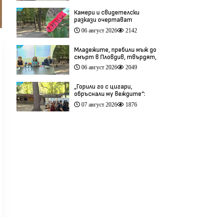
Камери и свидетелски
разкази очертават
хронологията на фаталния
06 август 2026
2142
побой край Младежкия хълм
(видео)
Младежите, пребили мъж до
смърт в Пловдив, твърдят,
че са „ловци на педофили”
06 август 2026
2049
(видео)
„Горили го с цигари,
обръснали му веждите“:
Побойниците от Пловдив
07 август 2026
1876
остават в ареста (видео)