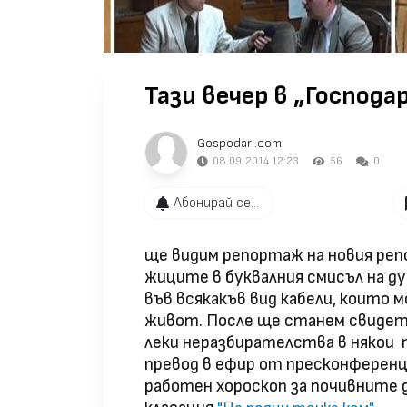
Тази вечер в „Господар
Gospodari.com
08.09.2014 12:23
56
0
Абонирай се...
ще видим репортаж на новия реп
жиците в буквалния смисъл на ду
във всякакъв вид кабели, които
живот. После ще станем свидет
леки неразбирателства в някои
превод в ефир от пресконференц
работен хороскоп за почивните 