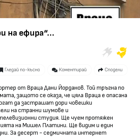
и на ефира“...
Гледай по-късно
Коментирай
Сподели
ортер от Враца Дани Йорданов. Той тръгна по
мата, защото се оказа, че цяла Враца е опасана
 могат да застрашат дори човешки
ели на странни шумове и
 телевизионни студия. Ще чуем протяжен
ията на Мишел Платини. Ще видим и един
дни. За десерт - седмичната интернет