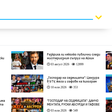
Разкриха ли няколко публични следи
ски
мистериозния съпруг на Айлин
Бобева?
03 август 2026
12899
„Господар на седмицата“: Цензура
в bTV, жега и гафове на килограм
(видео)
10 юли 2026
353
 има
“ГОСПОДАР НА СЕДМИЦАТА”: ДАНЧО
ата
МЕНТАТА, РУСКИ АБСУРДИ И ГАФОВЕ
ОТ ЦЯЛ СВЯТ
03 юли 2026
549