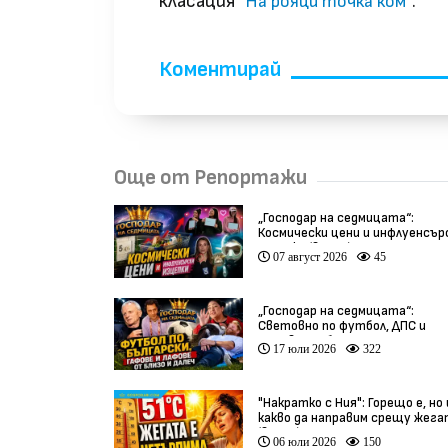
класация
.
"На рояци точка ком"
Коментирай
Още от Репортажи
„Господар на седмицата“:
Космически цени и инфлуенсър
изцепки (видео)
07 август 2026
45
„Господар на седмицата“:
Световно по футбол, ДПС и
гафове от близо и далеч
17 юли 2026
322
"Накратко с Ния": Горещо е, но
какво да направим срещу жег
(видео)
06 юли 2026
150