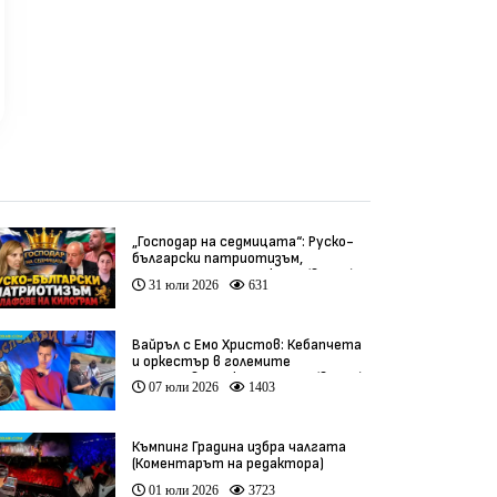
„Господар на седмицата“: Руско-
български патриотизъм,
инфлуенсъри и тарикати (видео)
31 юли 2026
631
Вайръл с Емо Христов: Кебапчета
и оркестър в големите
задръствания към морето (видео)
07 юли 2026
1403
Къмпинг Градина избра чалгата
(Коментарът на редактора)
01 юли 2026
3723