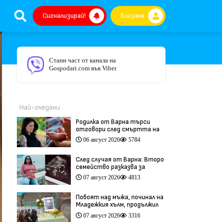
Сигнализирай!
Влизане
Стани част от канала на
Gospodari.com във Viber
Най-гледани
Родилка от Варна търси
отговори след смъртта на
бебето ѝ дни преди секцио
06 август 2026
5784
(видео)
След случая от Варна: Второ
семейство разказва за
трагедия след бременност
07 август 2026
4813
при същия лекар (видео)
Побоят над мъжа, починал на
Младежкия хълм, продължил
повече от час (видео)
07 август 2026
3316