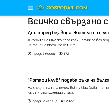
Всичко свързано с
Дни наред без вода: Жители на села
готвят протест (видео)
Жителите на няколко села край Балчик са без во
на фона на високите летни т...
преди 1 месец
172
"Ротари клуб" подава ръка на бъл
здравеопазване с проекта MED-Bu
На специална гала вечер Rotary Club Sofia Intern
клуба и съмишленици с кауз...
преди 2 месеца
2022