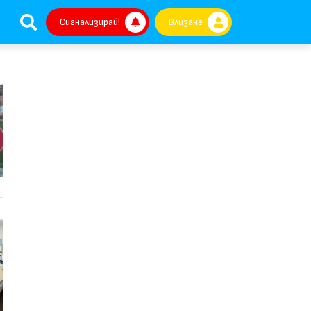
Сигнализирай!
Влизане