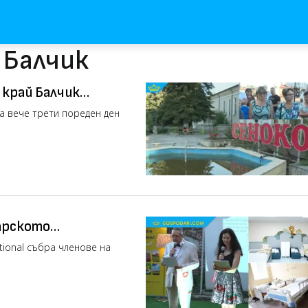
 Балчик
 край Балчик
да вече трети пореден ден
гарското
l (РЕПОРТАЖ)
ational събра членове на