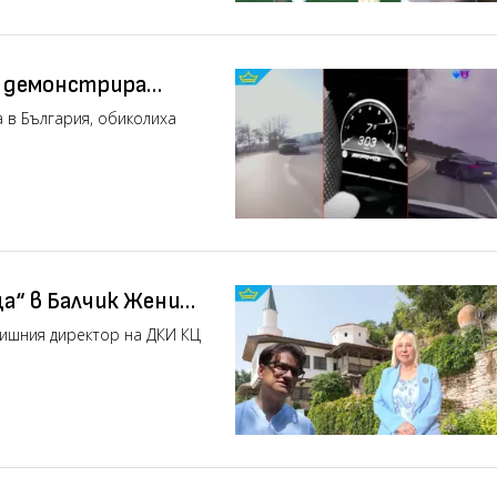
а демонстрира
 по пътищата
 в България, обиколиха
а“ в Балчик Жени
дишния директор на ДКИ КЦ