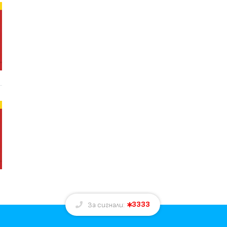
3333
За сигнали: