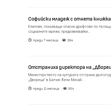
Софийски младеж с отнета книжк
"роден талант" в опасни маневри
Клипове, показващи опасни дрифтове по пътища
социалните мрежи, предизвиквайки...
(видео)
преди 7 месеца
394
Отстраниха директора на „Дворец
Михайлова
Министерството на културата отстрани дългого
„Двореца“ в Балчик Жени Михай...
преди 11 месеца
954