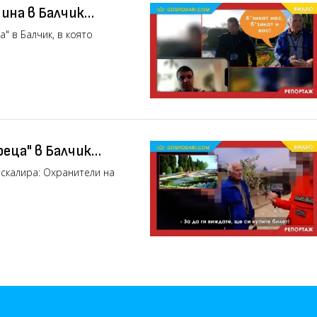
ина в Балчик
та на охранителите
" в Балчик, в която
еца" в Балчик
 преследват
ескалира: Охранители на
ОРТАЖ)