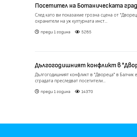
Посетител на Ботаническата град
разказа от първо лице за агресия
След като ви показахме грозна сцена от "Двореца
охранители на уж културната инст...
на "Двореца" (РЕПОРТАЖ)
преди 1 година
5285
Дългогодишният конфликт в "Двор
ескалира: Охранители на сградата
Дългогодишният конфликт в "Двореца" в Балчик 
сградата преследват посетители...
посетителите на градината (РЕП
преди 1 година
14370