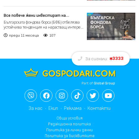
Все повече жени инвестират на
Българската фондова борса
Българската фондова борса (БФБ) отбелязва
устойчива тенденция на нарастващ интерес
от страна на инд...
преди 11 месеца
107
3333
За сигнали:
Part of
Global Group
За нас
Екип
Реклама
Контакти
Общи условия
Редакционна политика
Политика за лични данни
Политика за бисквитките