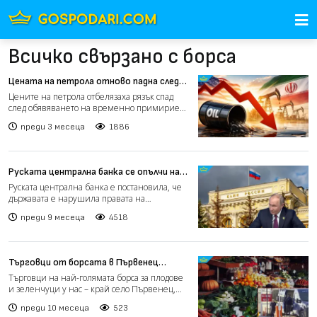
Всичко свързано с борса
Цената на петрола отново падна след
обявяване на примирие между САЩ и
Цените на петрола отбелязаха рязък спад
Иран
след обявяването на временно примирие
между САЩ и Иран, как...
преди 3 месеца
1886
Руската централна банка се опълчи на
Кремъл заради конфискувани от
Руската централна банка е постановила, че
държавата активи
държавата е нарушила правата на
миноритарните акционери п...
преди 9 месеца
4518
Търговци от борсата в Първенец
недоволстват заради данъчни проверки
Търговци на най-голямата борса за плодове
(видео)
и зеленчуци у нас – край село Първенец,
изразиха недоволс...
преди 10 месеца
523