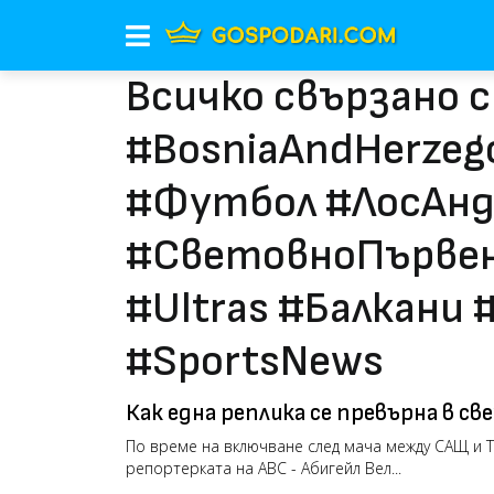
Всичко свързано с
#BosniaAndHerzeg
#Футбол #ЛосАнд
#СветовноПървен
#Ultras #Балкани 
#SportsNews
Как една реплика се превърна в с
гаф (видео)
По време на включване след мача между САЩ и Т
репортерката на ABC - Абигейл Вел...