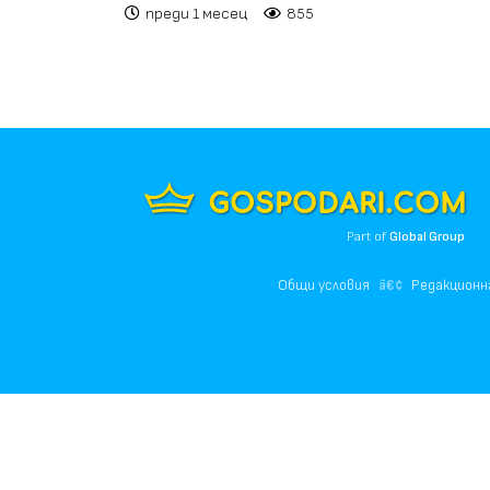
преди 1 месец
855
Part of
Global Group
Общи условия
Редакционн