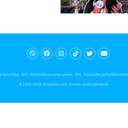
а политика
Политика за лични данни
Политика за бисквиткит
© 2003-2026 Gospodari.com, Всички права запазени.