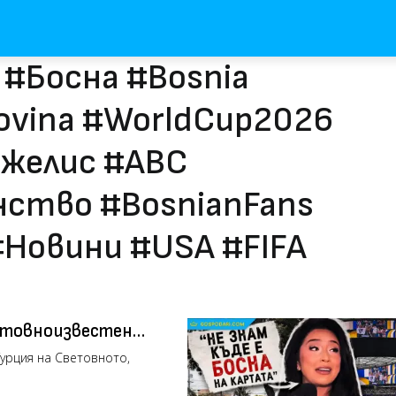
 #Босна #Bosnia
ovina #WorldCup2026
желис #ABC
ство #BosnianFans
#Новини #USA #FIFA
ветовноизвестен
урция на Световното,