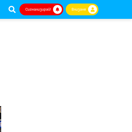
Сигнализирай!
Влизане