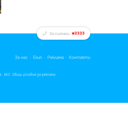
3333
За сигнали:
За нас
Екип
Реклама
Контакти
е
Общи условия за реклама