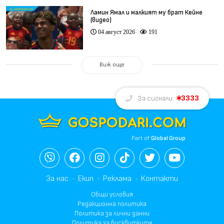
Ламин Ямал и малкият му брат Кейне
(видео)
04 август 2026
191
Виж още
3333
За сигнали:
Part of
Global Group
За нас
Екип
Реклама
Контакти
Общи условия
Редакционна политика
Политика за лични данни
Политика за бисквитките