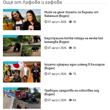
Още от Лафове и гафове
Мийм на деня: Когато се върнеш от
ваканция (видео)
07 август 2026
38
Безстрашна котка показа на мечка кой
командва (видео)
07 август 2026
36
Когато изкараш един уикенд в България
(видео)
07 август 2026
76
Превозни средства на собствен ход
(видео)
07 август 2026
64