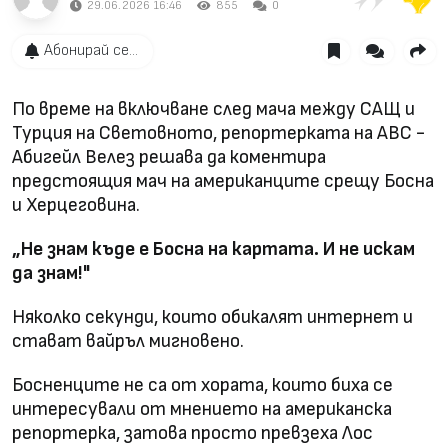
29.06.2026 16:46
855
0
Абонирай се...
По време на включване след мача между САЩ и
Турция на Световното, репортерката на ABC -
Абигейл Велез решава да коментира
предстоящия мач на американците срещу Босна
и Херцеговина.
„Не знам къде е Босна на картата. И не искам
да знам!"
Няколко секунди, които обикалят интернет и
стават вайръл мигновено.
Босненците не са от хората, които биха се
интересували от мнението на американска
репортерка, затова просто превзеха Лос