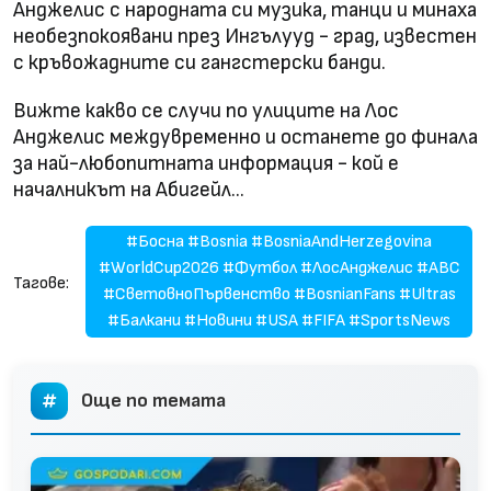
Анджелис с народната си музика, танци и минаха
необезпокоявани през Ингълууд - град, известен
с кръвожадните си гангстерски банди.
Вижте какво се случи по улиците на Лос
Анджелис междувременно и останете до финала
за най-любопитната информация - кой е
началникът на Абигейл...
#Босна #Bosnia #BosniaAndHerzegovina
#WorldCup2026 #Футбол #ЛосАнджелис #ABC
Тагове:
#СветовноПървенство #BosnianFans #Ultras
#Балкани #Новини #USA #FIFA #SportsNews
Още по темата