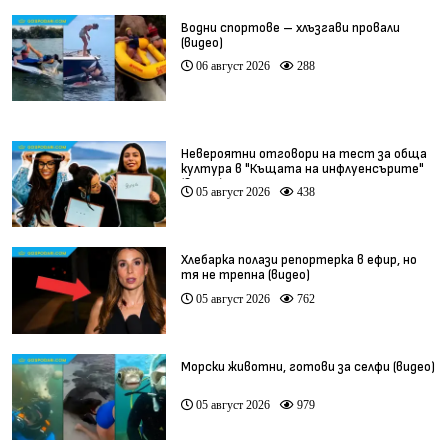
Водни спортове – хлъзгави провали
(видео)
06 август 2026
288
Невероятни отговори на тест за обща
култура в "Къщата на инфлуенсърите"
(видео)
05 август 2026
438
Хлебарка полази репортерка в ефир, но
тя не трепна (видео)
05 август 2026
762
Морски животни, готови за селфи (видео)
05 август 2026
979