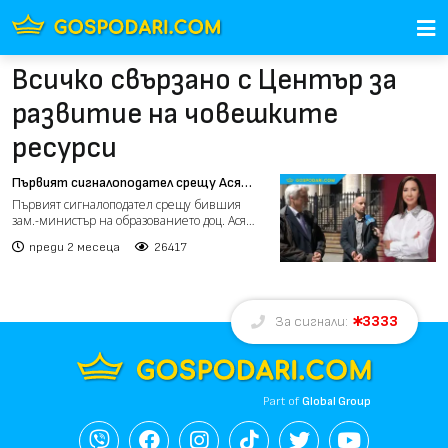
Всичко свързано с Център за
развитие на човешките
ресурси
Първият сигналоподател срещу Ася
Панджерова ексклузивно пред
Първият сигналоподател срещу бившия
"Господарите": Съкратиха ме заради
зам.-министър на образованието доц. Ася
сигнала (РЕПОРТАЖ)
Панджерова застава екск...
преди 2 месеца
26417
3333
За сигнали:
Part of
Global Group