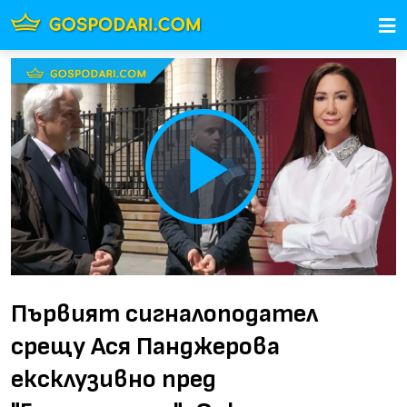
Play
Video
Първият сигналоподател
срещу Ася Панджерова
ексклузивно пред