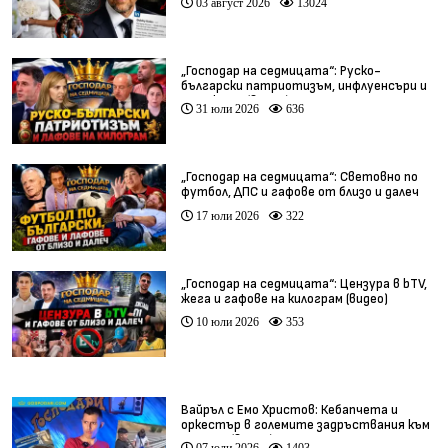
03 август 2026
13024
„Господар на седмицата“: Руско-
български патриотизъм, инфлуенсъри и
тарикати (видео)
31 юли 2026
636
„Господар на седмицата“: Световно по
футбол, ДПС и гафове от близо и далеч
17 юли 2026
322
„Господар на седмицата“: Цензура в bTV,
жега и гафове на килограм (видео)
10 юли 2026
353
Вайръл с Емо Христов: Кебапчета и
оркестър в големите задръствания към
морето (видео)
07 юли 2026
1403