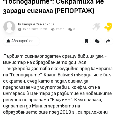
"Господарите": Съкратиха ме
заради сигнала (РЕПОРТАЖ)
Виктория Симеонова
15.05.2026 11:28
26415
0
Абонирай се...
Първият сигналоподател срещу бившия зам.-
министър на образованието доц. Ася
Панджерова застава ексклузивно пред камерата
на “Господарите”. Калин Байчев твърди, че е бил
съкратен, след като е подал сигнал за
предполагаеми злоупотреби и конфликт на
интереси в Центъра за развитие на човешките
ресурси по програма “Еразъм+”. Към сигнала,
изпратен до Министерството на
образованието още през 2019 г., са приложени