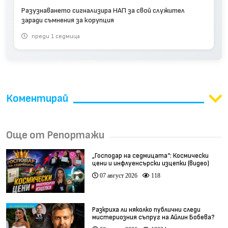
Разузнаването сигнализира НАП за свой служител
заради съмнения за корупция
преди 1 седмица
Коментирай
Още от Репортажи
„Господар на седмицата“: Космически
цени и инфлуенсърски изцепки (видео)
07 август 2026
118
Разкриха ли няколко публични следи
мистериозния съпруг на Айлин Бобева?