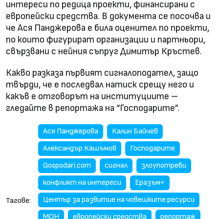
интереси по редица проекти, финансирани с
европейски средства. В документа се посочва и
че Ася Панджерова е била оценител по проекти,
по които фигурират организации и партньори,
свързвани с нейния съпруг Димитър Кръстев.
Какво разказа първият сигналоподател, защо
твърди, че е последвал натиск срещу него и
какъв е отговорът на институциите –
гледайте в репортажа на “Господарите”.
Ася Панджерова
Калин Байчев
Александър Кашъмов
Господарите
Gospodari.com
сигнал
злоупотреби
конфликт на интереси
Еразъм+
Център за развитие на човешките ресурси
Тагове:
МОН
европейски средства
репортаж