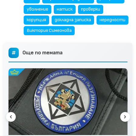
уволнение
натиск
проверки
корупция
докладна записка
нередности
Виктория Симеонова
Още по темата