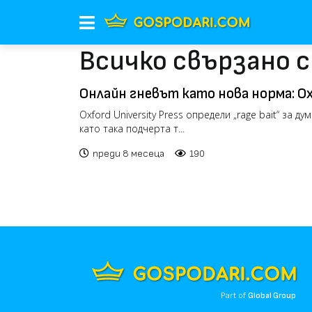
Всичко свързано 
Онлайн гневът като нова норма: Ox
bait“ за дума на 2025
Oxford University Press определи „rage bait“ за ду
като така подчерта т...
преди 8 месеца
190
Part of
Global Group