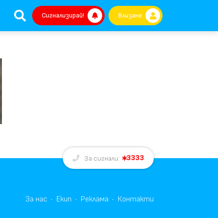
Сигнализирай!
Влизане
3333
За сигнали:
За нас
Екип
Реклама
Контакти