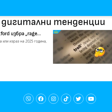
с дигитални тенденции
ford избра „rage
ма или израз на 2025 година,