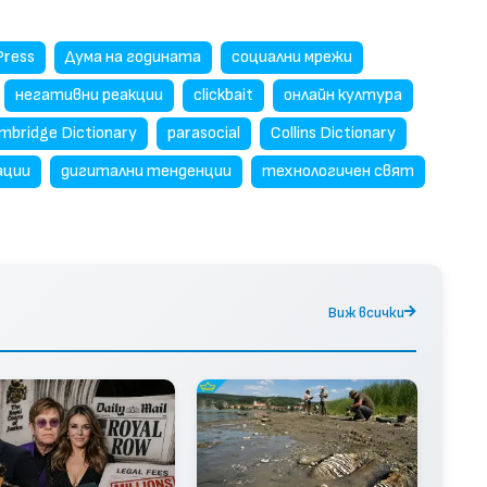
Press
Дума на годината
социални мрежи
негативни реакции
clickbait
онлайн култура
mbridge Dictionary
parasocial
Collins Dictionary
ации
дигитални тенденции
технологичен свят
Виж всички