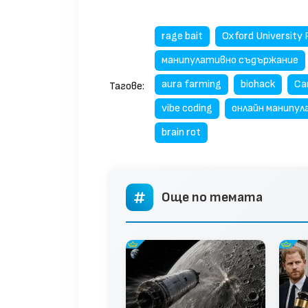
rage bait
Oxford University 
манипулативно съдържание
aura farming
biohack
Ca
Тагове:
vibe coding
онлайн манипул
brain rot
Още по темата
ругата на принц