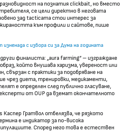
 разновидност на познатия clickbait, но вместо
требителя, се цели директно в неговата
овено зад tacticата стои интерес за
ажираността към профили и сайтове, пише
m изненада с избора си за Дума на годината
 други финалиста: „aura farming“ – изграждане
образ, който внушава харизма, увереност или
н, свързан с практики за подобряване на
ие чрез диета, тренировки, медикаменти,
елят е определен след публично гласуване,
е експерти от OUP да вземат окончателното
s Каспер Гратвол отбелязва, че рязкото
ермина е индикатор за по-висока
ипулациите. Според него това е естествен