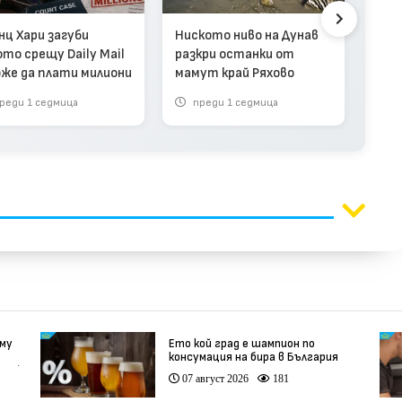
Над 
нц Хари загуби
Ниското ниво на Дунав
съз
ото срещу Daily Mail
разкри останки от
рок
оже да плати милиони
мамут край Ряхово
каре
реди 1 седмица
преди 1 седмица
п
 му
Ето кой град е шампион по
консумация на бира в България
део)
07 август 2026
181