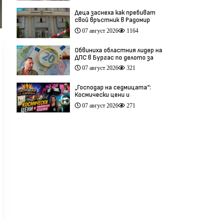
Деца заснеха как пребиват
свой връстник в Радомир
(видео)
07 август 2026
1164
Обвиниха областния лидер на
ДПС в Бургас по делото за
схемата във ВиК
07 август 2026
321
„Господар на седмицата“:
Космически цени и
инфлуенсърски изцепки
07 август 2026
271
(видео)