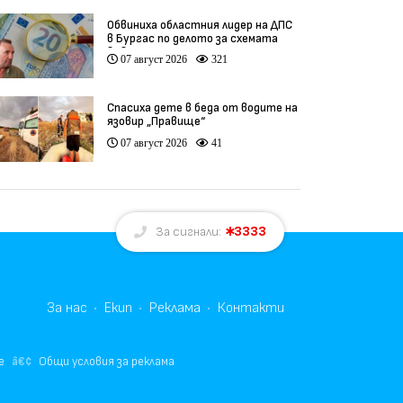
Обвиниха областния лидер на ДПС
в Бургас по делото за схемата
във ВиК
07 август 2026
321
Спасиха дете в беда от водите на
язовир „Правище“
07 август 2026
41
3333
За сигнали:
За нас
Екип
Реклама
Контакти
е
Общи условия за реклама