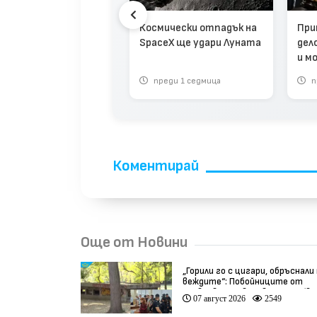
и получи номинация
„Еми“ за лайфстайл
Космически отпадък на
При
едицата си
SpaceX ще удари Луната
дел
и м
реди 3 седмици
преди 1 седмица
п
Коментирай
Още от Новини
„Горили го с цигари, обръснали
веждите“: Побойниците от
Пловдив остават в ареста (ви
07 август 2026
2549