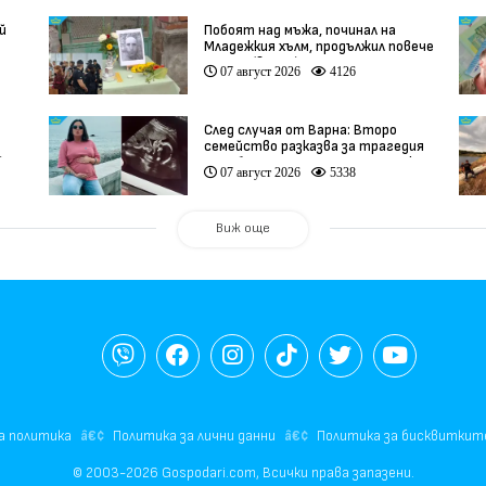
й
Побоят над мъжа, починал на
Младежкия хълм, продължил повече
от час (видео)
07 август 2026
4126
След случая от Варна: Второ
семейство разказва за трагедия
)
след бременност при същия лекар
07 август 2026
5338
(видео)
Виж още
а политика
Политика за лични данни
Политика за бисквиткит
© 2003-2026 Gospodari.com, Всички права запазени.