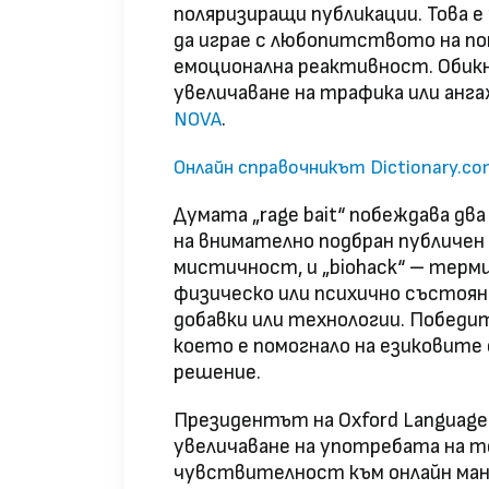
поляризиращи публикации. Това е
да играе с любопитството на по
емоционална реактивност. Обикн
увеличаване на трафика или анг
.
NOVA
Онлайн справочникът Dictionary.co
Думата „rage bait“ побеждава два
на внимателно подбран публичен 
мистичност, и „biohack“ – терми
физическо или психично състоян
добавки или технологии. Победит
което е помогнало на езиковит
решение.
Президентът на Oxford Language
увеличаване на употребата на т
чувствителност към онлайн ман