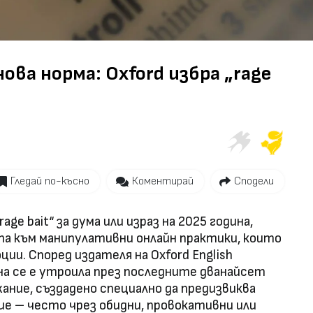
Video
ова норма: Oxford избра „rage
Гледай по-късно
Коментирай
Сподели
rage bait“ за дума или израз на 2025 година,
а към манипулативни онлайн практики, които
ии. Според издателя на Oxford English
на се е утроила през последните дванайсет
жание, създадено специално да предизвиква
ие – често чрез обидни, провокативни или