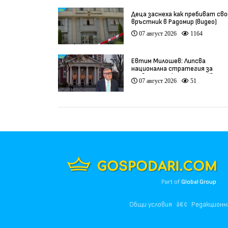
Деца заснеха как пребиват сво
връстник в Радомир (видео)
07 август 2026
1164
Евтим Милошев: Липсва
национална стратегия за
развитие на културата (видео
07 август 2026
51
Part of
Global Group
Общи условия
Редакционн