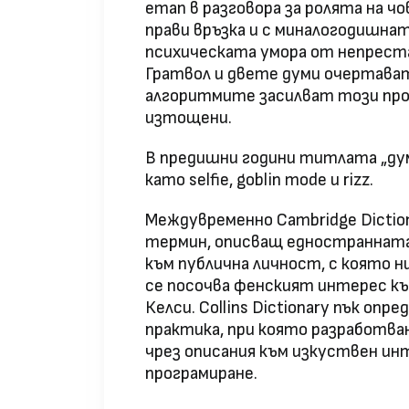
етап в разговора за ролята на ч
прави връзка и с миналогодишната
психическата умора от непрест
Гратвол и двете думи очертават
алгоритмите засилват този про
изтощени.
В предишни години титлата „дума
като selfie, goblin mode и rizz.
Междувременно Cambridge Dictionar
термин, описващ едностранната 
към публична личност, с която н
се посочва фенският интерес къ
Келси. Collins Dictionary пък опр
практика, при която разработва
чрез описания към изкуствен и
програмиране.