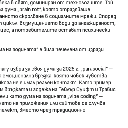
овека в свят, доминиран от технологиите. Той
 дума „brain rot“, която отразяваше
анното скролване в социалните мрежи. Според
 цикъл: възмущението води до ангажираност,
цес, а потребителите остават психически
 на годината“ е била печелена от изрази
y избра за своя дума за 2025 г. „parasocial“ –
емоционална връзка, която човек чувства
икога не е имал реален контакт. Като пример
м връзката и годежа на Тейлър Суифт и Травис
едели като дума на годината „vibe coding“ –
нето на приложения или сайтове се случва
нтелект, вместо чрез традиционно