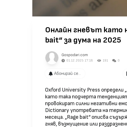
Онлайн гневът като н
bait“ за дума на 2025
Gospodari.com
01.12.2025 17:18
191
0
Абонирай се...
Oxford University Press определи „
като така подчерта тенденцият
провокират силни негативни емоц
Dictionary употребата на терми
месеца. „Rage bait“ описва съдър
гняв, възмущение или раздразнен