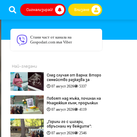
Сигнализирай!
Влизане
Стани част от канала на
Gospodari.com във Viber
Най-гледани
След случая от Варна: Второ
семейство разказва за
трагедия след бременност
07 август 2026
5337
при същия лекар (видео)
Побоят над мъжа, починал на
Младежкия хълм, продължил
повече от час (видео)
07 август 2026
4119
„Горили го с цигари,
обръснали му веждите“:
Побойниците от Пловдив
07 август 2026
2546
остават в ареста (видео)