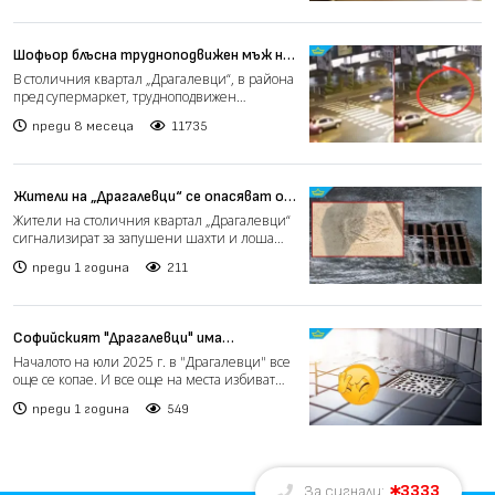
Шофьор блъсна трудноподвижен мъж на
пешеходна пътека в София и дори не
В столичния квартал „Драгалевци“, в района
спря (видео 18+)
пред супермаркет, трудноподвижен
пешеходец е бил блъснат...
преди 8 месеца
11735
Жители на „Драгалевци“ се опасяват от
наводнения заради запушени шахти
Жители на столичния квартал „Драгалевци“
(видео)
сигнализират за запушени шахти и лоша
отводнителна система...
преди 1 година
211
Софийският "Драгалевци" има
канализация за 40 млн. лева, но
Началото на юли 2025 г. в "Драгалевци" все
отпадните води пак са в дерето
още се копае. И все още на места избиват
фекални води, к...
преди 1 година
549
3333
За сигнали: