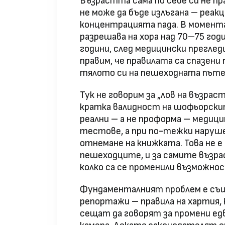
Възрастта сама по себе си не пр
не може да бъде излъгана – реак
концентрацията пада. В момента
разрешава на хора над 70–75 годи
години, след медицински преглед
правим, че правилата са спазени
тялото си на пешеходната пъте
Тук не говорим за „лов на възраст
кратка валидност на шофьорскит
реални – а не проформа – медици
тестове, а при по-тежки наруш
отнемане на книжката. Това не е 
пешеходците, и за самите възра
колко са се променили възможно
Фундаменталният проблем е същ
репортажи – правила на хартия, 
сещат да говорят за промени ед