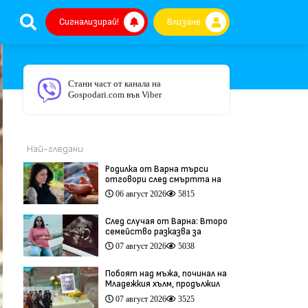
Сигнализирай!
Влизане
Стани част от канала на
Gospodari.com във Viber
Най-гледани
Родилка от Варна търси
отговори след смъртта на
бебето ѝ дни преди секцио
06 август 2026
5815
(видео)
След случая от Варна: Второ
семейство разказва за
трагедия след бременност
07 август 2026
5038
при същия лекар (видео)
Побоят над мъжа, починал на
Младежкия хълм, продължил
повече от час (видео)
07 август 2026
3525