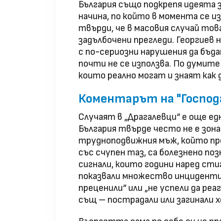
България също подкрепя идеята з
начина, по който в момента се 
твърди, че в масовия случай то
задълбочени прегледи. Георгиев 
с по-сериозни нарушения да бъд
почти не се използва. По думите
които реално могат и знаят как 
Коментарът на "Госпо
Случаят в „Драгалевци“ е още ед
България твърде често не е зона
трудноподвижния мъж, който прес
със счупен таз, са болезнено по
сигнали, които години наред сти
показвали множество инциденти 
преценили“ или „не успели да реа
същ – пострадали или загинали х