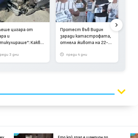
Тари
ман
път
леше цигара от
Протест във Видин
ара и
заради катастрофата,
тикулираше“: Какво
отнела живота на 22-
казва очевидец за
годишна жена (видео)
реди 3 дни
преди 4 дни
п
астрофата край
еметя (видео)
 му
Ето кой град е шампион по