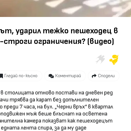
Video
ът, ударил тежко пешеходец в
о-строги ограничения? (видео)
Гледай по-късно
Коментирай
Сподели
в столицата отново постави на дневен ред
ачи трябва да карат без допълнителен
 преди 7 часа, на бул. „Черни връх“ в квартал
оподвижен мъж беше блъснат на осветена
анителна камера показват как пешеходецът
едната лента спира, за да му даде