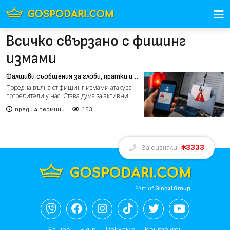
Всичко свързано с фишинг
измами
Фалшиви съобщения за глоби, пратки и
банки атакуват потребители
Поредна вълна от фишинг измами атакува
потребители у нас. Става дума за активни
SMS-и, изпращани уж...
преди 4 седмици
163
3333
За сигнали:
Part of
Global Group