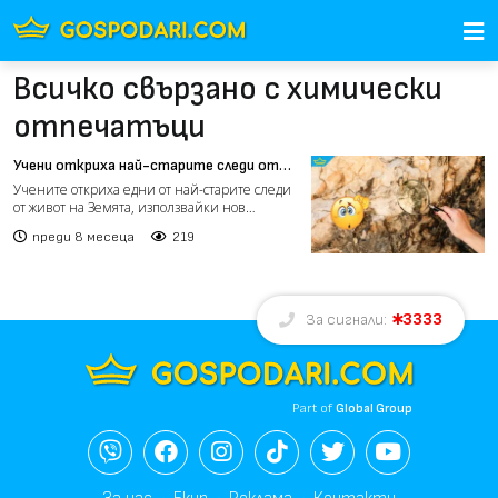
Всичко свързано с химически
отпечатъци
Учени откриха най-старите следи от
живот: нов метод връща биологичната
Учените откриха едни от най-старите следи
история 3,3 млрд. години назад
от живот на Земята, използвайки нов
машинен метод, който...
преди 8 месеца
219
3333
За сигнали:
Part of
Global Group