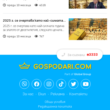
миноритарните акционери п...
преди 10 месеца
4518
2025 г. се очертава като най-силната
за златото от десетилетия
2025 г. се очертава като най-силната година
за златото от десетилетия, след като цената
му достигна...
преди 10 месеца
747
3333
За сигнали:
Part of
Global Group
За нас
Екип
Реклама
Контакти
Общи условия
Редакционна политика