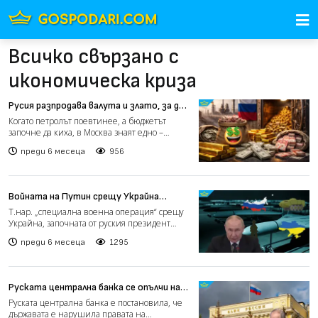
Всичко свързано с
икономическа криза
Русия разпродава валута и злато, за да
запълни дупката в бюджета
Когато петролът поевтинее, а бюджетът
започне да киха, в Москва знаят едно –
време е да се бръкне в...
преди 6 месеца
956
Войната на Путин срещу Украйна
надмина по продължителност Великата
Т.нар. „специална военна операция“ срещу
отечествена война
Украйна, започната от руския президент
Владимир Путин на 2...
преди 6 месеца
1295
Руската централна банка се опълчи на
Кремъл заради конфискувани от
Руската централна банка е постановила, че
държавата активи
държавата е нарушила правата на