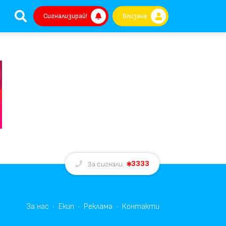
Сигнализирай!
Влизане
3333
За сигнали:
За нас
Екип
Реклама
Контакти