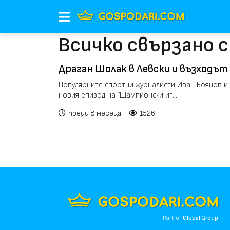
Всичко свързано с
Драган Шолак в Левски и възходът
("Шампионски игри")
Популярните спортни журналисти Иван Боянов и 
новия епизод на “Шампионски иг...
преди 8 месеца
1526
Part of
Global Group