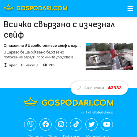
Всичко свързано с изчезнал
сейф
Стихията в Царево отнесе сейф с пари
и злато (видео)
В Царево беше обявено бедствено
положение заради поройните дъждове в
петък. Макар този път градът д...
преди 10 месеца
2020
3333
За сигнали:
Part of
Global Group