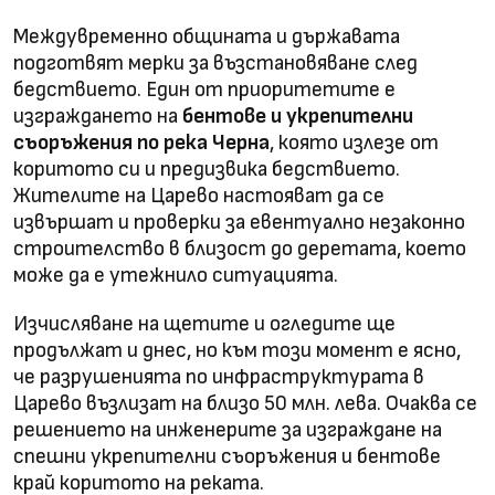
Междувременно общината и държавата
подготвят мерки за възстановяване след
бедствието. Един от приоритетите е
изграждането на
бентове и укрепителни
съоръжения по река Черна
, която излезе от
коритото си и предизвика бедствието.
Жителите на Царево настояват да се
извършат и проверки за евентуално незаконно
строителство в близост до деретата, което
може да е утежнило ситуацията.
Изчисляване на щетите и огледите ще
продължат и днес, но към този момент е ясно,
че разрушенията по инфраструктурата в
Царево възлизат на близо 50 млн. лева. Очаква се
решението на инженерите за изграждане на
спешни укрепителни съоръжения и бентове
край коритото на реката.