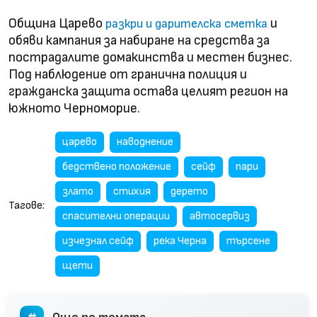
Община Царево
и
разкри и дарителска сметка
обяви кампания за набиране на средства за
пострадалите домакинства и местен бизнес.
Под наблюдение от гранична полиция и
гражданска защита остава целият регион на
южното Черноморие.
царево
наводнение
бедствено положение
сейф
пари
злато
стихия
дерето
Тагове:
спасителни операции
автосервиз
изчезнал сейф
река Черна
търсене
щети