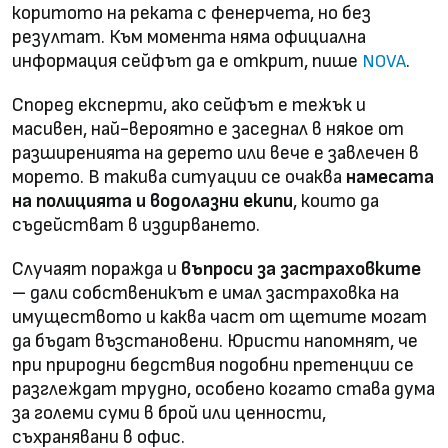
коритото на реката с фенерчета, но без
резултат. Към момента няма официална
информация сейфът да е открит, пише
.
NOVA
Според експерти, ако сейфът е тежък и
масивен, най-вероятно е заседнал в някое от
разширенията на дерето или вече е завлечен в
морето. В такива ситуации се очаква
намесата
на полицията и водолазни екипи
, които да
съдействат в издирването.
Случаят поражда и
въпроси за застраховките
– дали собственикът е имал застраховка на
имуществото и каква част от щетите могат
да бъдат възстановени. Юристи напомнят, че
при природни бедствия подобни претенции се
разглеждат трудно, особено когато става дума
за големи суми в брой или ценности,
съхранявани в офис.