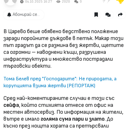
04.10.2025 16:27
2020
0
Абонирай се...
В Царево беше обявено бедствено положение
заради поройните дъждове в петък. Макар този
път градът да се размина без жертви, щетите
са огромни – наводнени къщи, разрушена
инфраструктура и множество пострадали
търговски обекти.
Тома Белев пред "Господарите": Не природата, а
корупцията взима жертви (РЕПОРТАЖ)
Сред най-коментираните случаи е този със
сейфа
, който стихията отнесе от офис на
местен автосервиз. По информация на жители,
вътре е имало
голяма сума пари и злато
. До
късно през нощта хората са претърсвали