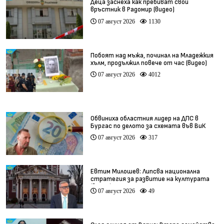
Деца заснеха как пребиват свой
връстник в Радомир (видео)
07 август 2026
1130
Побоят над мъжа, починал на Младежкия
хълм, продължил повече от час (видео)
07 август 2026
4012
Обвиниха областния лидер на ДПС в
Бургас по делото за схемата във ВиК
07 август 2026
317
Евтим Милошев: Липсва национална
стратегия за развитие на културата
(видео)
07 август 2026
49