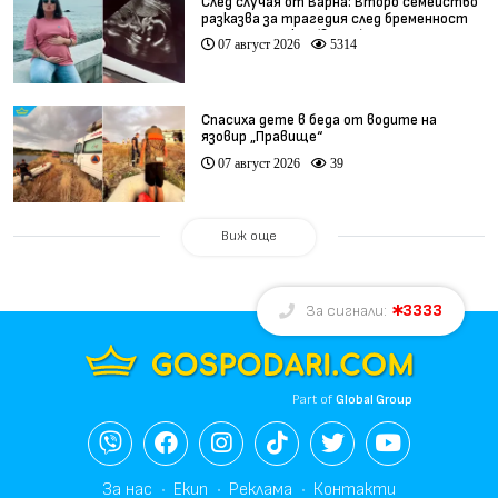
След случая от Варна: Второ семейство
разказва за трагедия след бременност
при същия лекар (видео)
07 август 2026
5314
Спасиха дете в беда от водите на
язовир „Правище“
07 август 2026
39
Виж още
3333
За сигнали:
Part of
Global Group
За нас
Екип
Реклама
Контакти