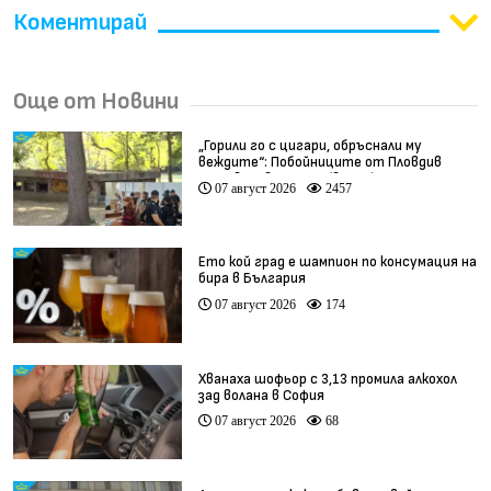
Коментирай
Още от Новини
„Горили го с цигари, обръснали му
веждите“: Побойниците от Пловдив
остават в ареста (видео)
07 август 2026
2457
Ето кой град е шампион по консумация на
бира в България
07 август 2026
174
Хванаха шофьор с 3,13 промила алкохол
зад волана в София
07 август 2026
68