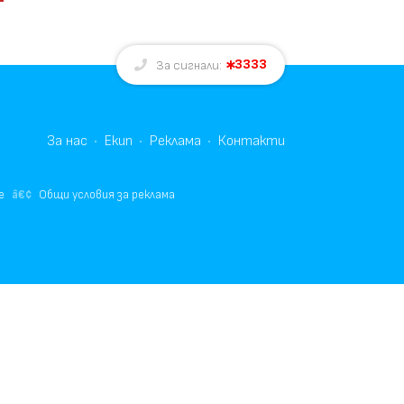
3333
За сигнали:
За нас
Екип
Реклама
Контакти
е
Общи условия за реклама