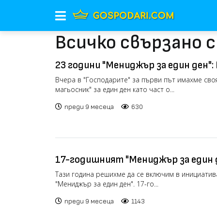
Всичко свързано с
23 години "Мениджър за един ден": 
"главен дигитален магьосник" в "Г
Вчера в "Господарите" за първи път имахме своя
магьосник" за един ден като част о...
(РЕПОРТАЖ)
преди 9 месеца
630
17-годишният "Мениджър за един д
"Господарите" Живко Зидаров: Ням
Тази година решихме да се включим в инициатива
"Мениджър за един ден". 17-го...
преди 9 месеца
1143