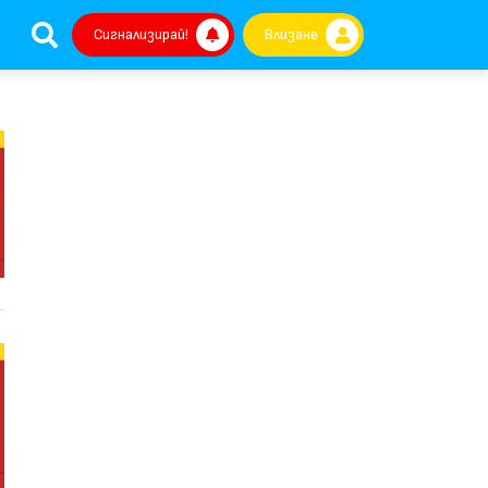
Сигнализирай!
Влизане