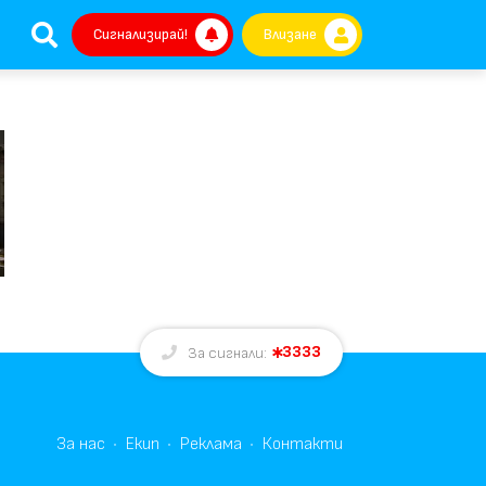
Сигнализирай!
Влизане
3333
За сигнали:
За нас
Екип
Реклама
Контакти