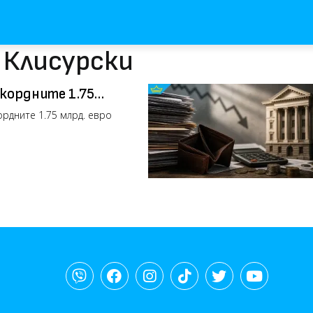
 Клисурски
кордните 1.75
ордните 1.75 млрд. евро