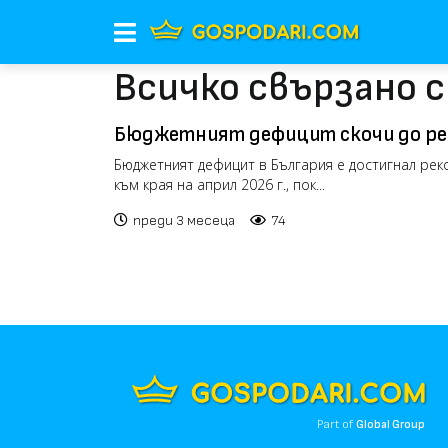
Всичко свързано с
Бюджетният дефицит скочи до ре
млрд. евро
Бюджетният дефицит в България е достигнал рек
към края на април 2026 г., пок...
преди 3 месеца
74
Part of
Global Group