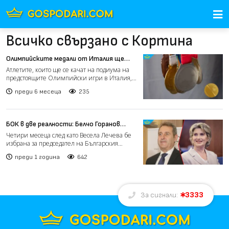
Всичко свързано с Кортина
Олимпийските медали от Италия ще
бъдат най-скъпите в историята на
Атлетите, които ще се качат на подиума на
игрите
предстоящите Олимпийски игри в Италия,
ще получат най-скъ...
преди 6 месеца
235
БОК в две реалности: Белчо Горанов
намеква за дело срещу МОК, Лечева
Четири месеца след като Весела Лечева бе
поема олимпийските игри
избрана за председател на Българския
олимпийски комитет (Б...
преди 1 година
642
3333
За сигнали: