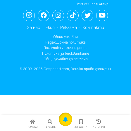
Part of
Global Group
За нас
Екип
Реклама
Контакти
Общи условия
Редакционна политика
Политика за лични данни
Политика за бисквитките
Общи условия за реклама
© 2003-2026 Gospodari.com, Всички права запазени.
НАЧАЛО
ТЪРСЕНЕ
ЗАПАЗЕНИ
ИСТОРИЯ