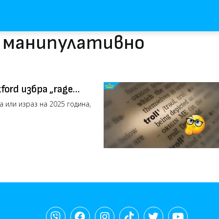
с манипулативно
ford избра „rage
ма или израз на 2025 година,