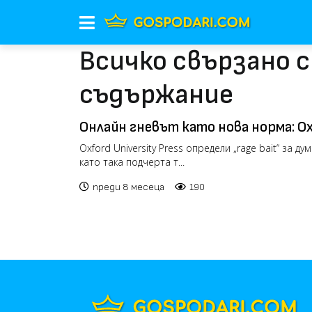
Всичко свързано 
съдържание
Онлайн гневът като нова норма: Ox
bait“ за дума на 2025
Oxford University Press определи „rage bait“ за ду
като така подчерта т...
преди 8 месеца
190