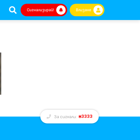
Сигнализирай!
Влизане
3333
За сигнали: