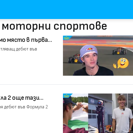
с моторни спортове
мо място в първата
атляващ дебют във
ла 2 още тази
оя дебют във Формула 2