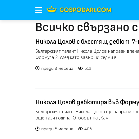
Всичко свързано 
Никола Цолов с блестящ дебют: 7-
си квалификация във Формула 2
Българският талант Никола Цолов направи впеч
Формула 2, след като завърши седми в...
преди 8 месеца
512
Никола Цолов дебютира във Форму
година в Катар и Абу Даби (видео)
Българският пилот Никола Цолов ще направи св
още тази година. Отборът на „Кам...
преди 8 месеца
408