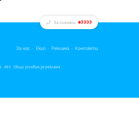
3333
За сигнали:
За нас
Екип
Реклама
Контакти
е
Общи условия за реклама