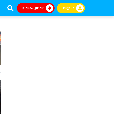
Сигнализирай!
Влизане