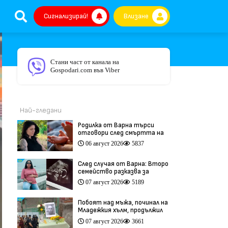
Сигнализирай!
Влизане
Стани част от канала на
Gospodari.com във Viber
Най-гледани
Родилка от Варна търси
отговори след смъртта на
бебето ѝ дни преди секцио
06 август 2026
5837
(видео)
След случая от Варна: Второ
семейство разказва за
трагедия след бременност
07 август 2026
5189
при същия лекар (видео)
Побоят над мъжа, починал на
Младежкия хълм, продължил
повече от час (видео)
07 август 2026
3661