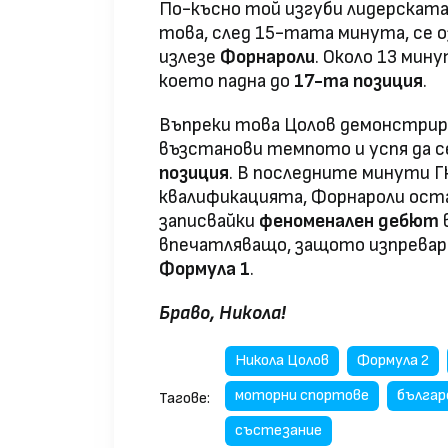
По-късно той изгуби лидерската 
това, след 15-тата минута, се о
излезе
Форнароли
. Около 13 мину
което падна до
17-та позиция
.
Въпреки това Цолов демонстри
възстанови темпото и успя да се
позиция
. В последните минути Г
квалификацията, Форнароли ост
записвайки
феноменален дебют
впечатляващо, защото изпревари
Формула 1
.
Браво, Никола!
Никола Цолов
Формула 2
моторни спортове
българ
Тагове:
състезание