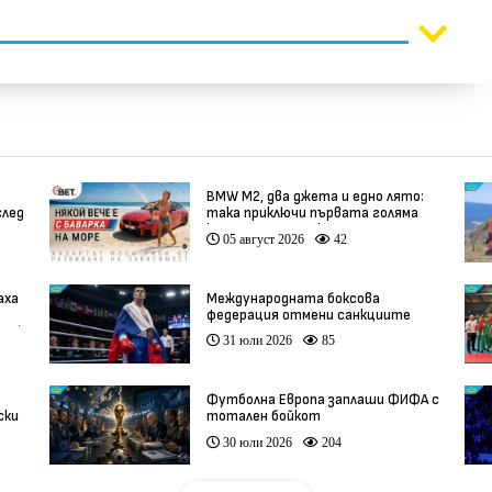
BMW М2, два джета и едно лято:
след
така приключи първата голяма
кампания на BET.bg
05 август 2026
42
аха
Международната боксова
федерация отмени санкциите
ео)
срещу Русия
31 юли 2026
85
Футболна Европа заплаши ФИФА с
ски
тотален бойкот
30 юли 2026
204