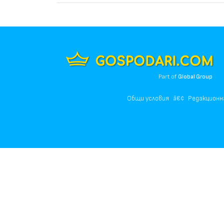
Part of
Global Group
Общи условия
Редакционн