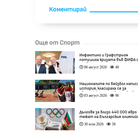
Коментирай
Още от Спорт
Инфантино и Графстрьом
потушиха кризата във ФИФА 
провалената сделка
06 август 2026
48
Националите по бейзбол напис
история, класираха се за
Европейското първенство (вид
03 август 2026
96
Дългове за близо 440 000 евро
тежат на Българския олимпий
комитет
30 юли 2026
58