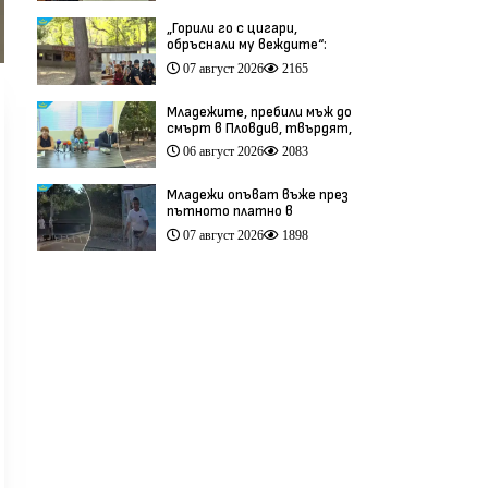
„Горили го с цигари,
обръснали му веждите“:
Побойниците от Пловдив
07 август 2026
2165
остават в ареста (видео)
Младежите, пребили мъж до
смърт в Пловдив, твърдят,
че са „ловци на педофили”
06 август 2026
2083
(видео)
Младежи опъват въже през
пътното платно в
столичния квартал „Обеля“
07 август 2026
1898
(видео)