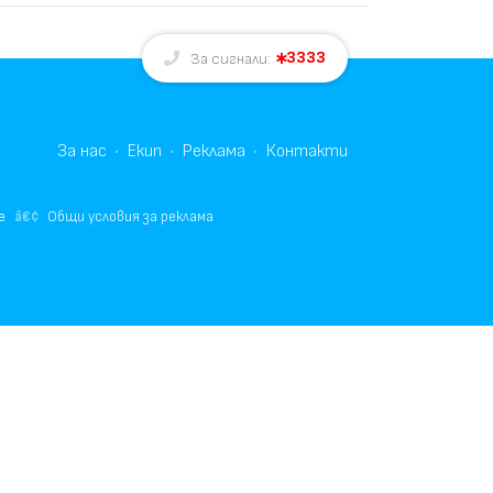
3333
За сигнали:
За нас
Екип
Реклама
Контакти
е
Общи условия за реклама