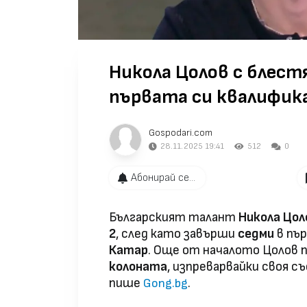
Никола Цолов с блест
първата си квалифик
Gospodari.com
28.11.2025 19:41
512
0
Абонирай се...
Българският талант
Никола Цол
2
, след като завърши
седми
в пър
Катар
. Още от началото Цолов 
колоната
, изпреварвайки своя 
пише
.
Gong.bg