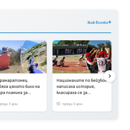
Виж всички
Исп
Мон
Арж
рамаратонец
Националите по бейзбол
бяга цялото било на
написаха история,
ра планина за
класираха се за
ордно време (видео)
Европейското
реди 3 дни
преди 5 дни
п
първенство (видео)