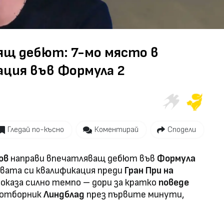
Video
ящ дебют: 7-мо място в
ация във Формула 2
Гледай по-късно
Коментирай
Сподели
ов
направи впечатляващ дебют във
Формула
вата си квалификация преди
Гран При на
показа силно темпо – дори за кратко
поведе
съотборник
Линдблад
през първите минути,