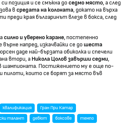
си позиция и се смъкна до
седмо място
, а след
зова в
средата на колоната
, докато на върха
ти преди края българинът влезе в бокса, след
ра
силно и уверено каране
, постепенно
 върне напред, изкачвайки се до
шеста
юрсен даде най-бързата обиколка и спечели
ана втори, а
Никола Цолов завърши седми
,
в шампионата. Постижението му е още по-
 пилоти, които се борят за място във
квалификация
Гран При Катар
ски талант
дебют
боксове
темпо