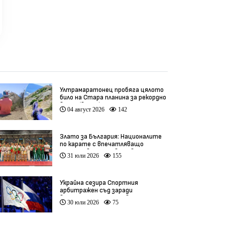
Ултрамаратонец пробяга цялото
било на Стара планина за рекордно
време (видео)
04 август 2026
142
Злато за България: Националите
по карате с впечатляващо
представяне на Световното
31 юли 2026
155
(видео)
Украйна сезира Спортния
арбитражен съд заради
връщането на Русия в
30 юли 2026
75
олимпийското движение