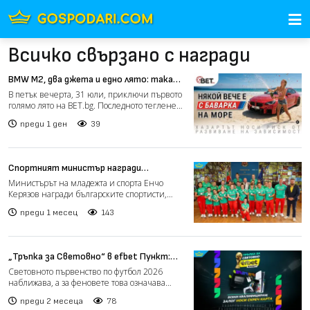
Всичко свързано с награди
BMW М2, два джета и едно лято: така
приключи първата голяма кампания на
В петък вечерта, 31 юли, приключи първото
BET.bg
голямо лято на BET.bg. Последното теглене
излъчи собствен...
преди 1 ден
39
Спортният министър награди
медалистите от Световното за
Министърът на младежта и спорта Енчо
спортисти със синдром на Даун (видео)
Керязов награди българските спортисти,
участвали на Световното...
преди 1 месец
143
„Тръпка за Световно“ в efbet Пункт:
награди за феновете до финала на
Световното първенство по футбол 2026
турнира
наближава, а за феновете това означава
дълги футболни вечери,...
преди 2 месеца
78