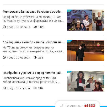
Митрофанова награди българи с особени
заслуги за „укрепване на дружбата“ с
В София беше отбелязана 50-годишнината
Русия
на Руския културно-информационен център
(РКИЦ), известен кат...
преди 10 месеца
1129
15-годишен актьор написа история на
наградите "Еми" (видео)
На 77-ата церемония по връчване на
наградите "Еми", проведена в Лос Анджелис,
15-годишният Оуен Куп...
преди 10 месеца
265
Пловдивска ученичка е сред петте най-
добри математици в света (видео)
Пловдивска ученичка е сред петте най-
добри математици в света, разказва bTV.
Бъдещата двайнайсет...
преди 11 месеца
316
3333
За сигнали: