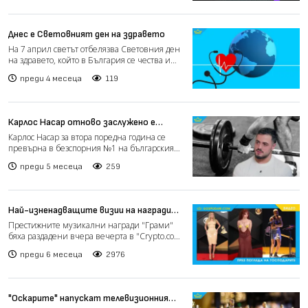
Днес е Световният ден на здравето
На 7 април светът отбелязва Световния ден
на здравето, който в България се чества и
като професиона...
преди 4 месеца
119
Карлос Насар отново заслужено е
„Спортист на годината“
Карлос Насар за втора поредна година се
превърна в безспорния №1 на българския
спорт. Олимпийският,...
преди 5 месеца
259
Най-изненадващите визии на наградите
"Грами" (видео)
Престижните музикални награди "Грами"
бяха раздадени вчера вечерта в "Crypto.com
Arena" в Лос Андже...
преди 6 месеца
2976
"Оскарите" напускат телевизионния