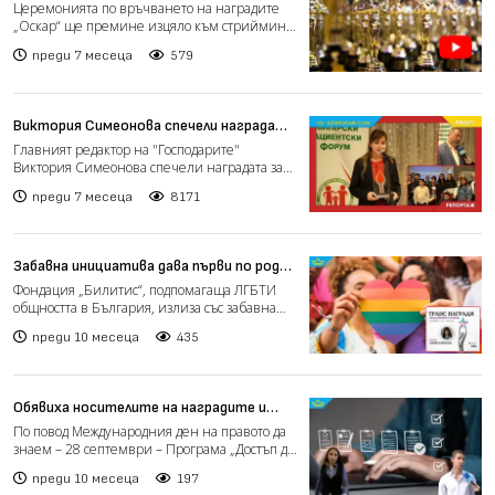
ефир от 2029 година
Церемонията по връчването на наградите
„Оскар“ ще премине изцяло към стрийминг
от 2029 г., след кат...
преди 7 месеца
579
Виктория Симеонова спечели наградата
за цялостен принос "Даниела Сеизова - в
Главният редактор на "Господарите"
името на живота" за материалите си на
Виктория Симеонова спечели наградата за
здравна тематика (РЕПОРТАЖ)
цялостен принос "Даниела...
преди 7 месеца
8171
Забавна инициатива дава първи по рода
си награди за транс хора в София
Фондация „Билитис“, подпомагаща ЛГБТИ
общността в България, излиза със забавна
инициатива, която ще...
преди 10 месеца
435
Обявиха носителите на наградите и
антинаградите за достъп до
По повод Международния ден на правото да
информация за 2025 г.
знаем – 28 септември – Програма „Достъп до
информация“ (ПД...
преди 10 месеца
197