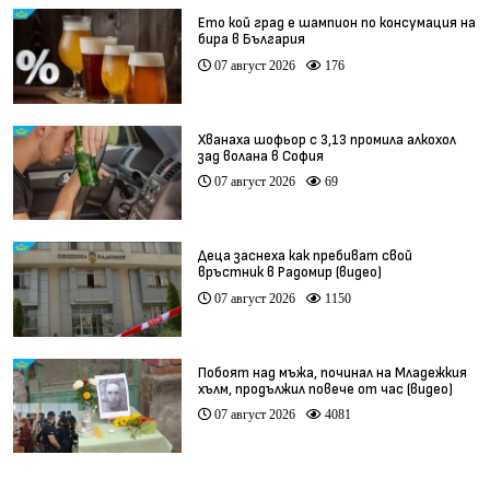
Ето кой град е шампион по консумация на
бира в България
07 август 2026
176
Хванаха шофьор с 3,13 промила алкохол
зад волана в София
07 август 2026
69
Деца заснеха как пребиват свой
връстник в Радомир (видео)
07 август 2026
1150
Побоят над мъжа, починал на Младежкия
хълм, продължил повече от час (видео)
07 август 2026
4081