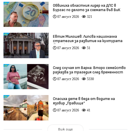
Обвиниха областния лидер на ДПС в
Бургас по делото за схемата във ВиК
07 август 2026
321
Евтим Милошев: Липсва национална
стратегия за развитие на културата
(видео)
07 август 2026
51
След случая от Варна: Второ семейство
разказва за трагедия след бременност
при същия лекар (видео)
07 август 2026
5330
Спасиха дете в беда от водите на
язовир „Правище“
07 август 2026
41
Виж още