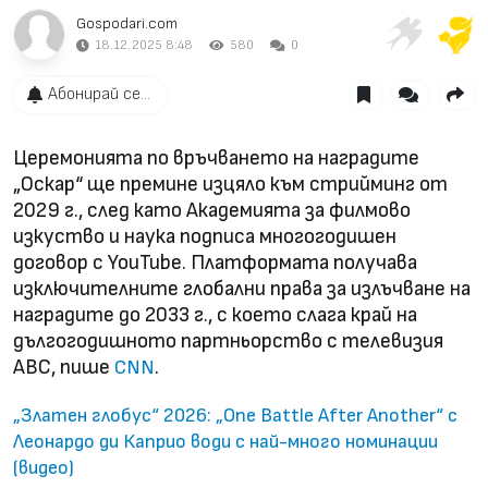
Gospodari.com
18.12.2025 8:48
580
0
Абонирай се...
Церемонията по връчването на наградите
„Оскар“ ще премине изцяло към стрийминг от
2029 г., след като Академията за филмово
изкуство и наука подписа многогодишен
договор с YouTube. Платформата получава
изключителните глобални права за излъчване на
наградите до 2033 г., с което слага край на
дългогодишното партньорство с телевизия
ABC, пише
.
CNN
„Златен глобус“ 2026: „One Battle After Another“ с
Леонардо ди Каприо води с най-много номинации
(видео)