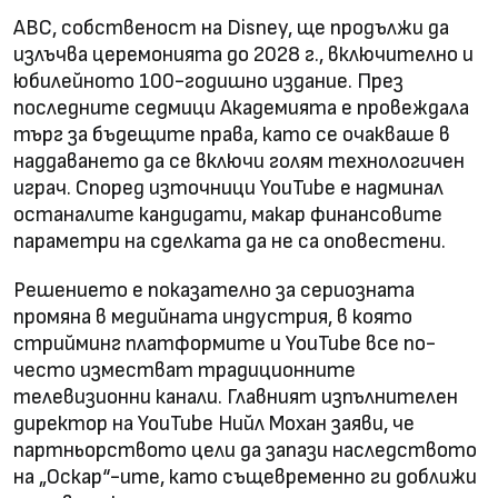
ABC, собственост на Disney, ще продължи да
излъчва церемонията до 2028 г., включително и
юбилейното 100-годишно издание. През
последните седмици Академията е провеждала
търг за бъдещите права, като се очакваше в
наддаването да се включи голям технологичен
играч. Според източници YouTube е надминал
останалите кандидати, макар финансовите
параметри на сделката да не са оповестени.
Решението е показателно за сериозната
промяна в медийната индустрия, в която
стрийминг платформите и YouTube все по-
често изместват традиционните
телевизионни канали. Главният изпълнителен
директор на YouTube Нийл Мохан заяви, че
партньорството цели да запази наследството
на „Оскар“-ите, като същевременно ги доближи