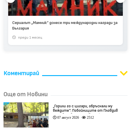
Сериалът „Мамник“ донесе три международни награди за
България
преди 1 месец
Коментирай
Още от Новини
„Горили го с цигари, обръснали му
веждите“: Побойниците от Пловдив
остават в ареста (видео)
07 август 2026
2512