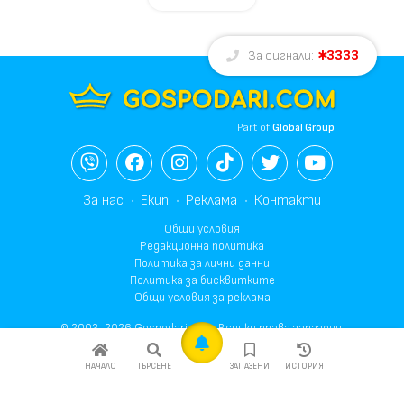
3333
За сигнали:
Part of
Global Group
За нас
Екип
Реклама
Контакти
Общи условия
Редакционна политика
Политика за лични данни
Политика за бисквитките
Общи условия за реклама
© 2003-2026 Gospodari.com, Всички права запазени.
НАЧАЛО
ТЪРСЕНЕ
ЗАПАЗЕНИ
ИСТОРИЯ