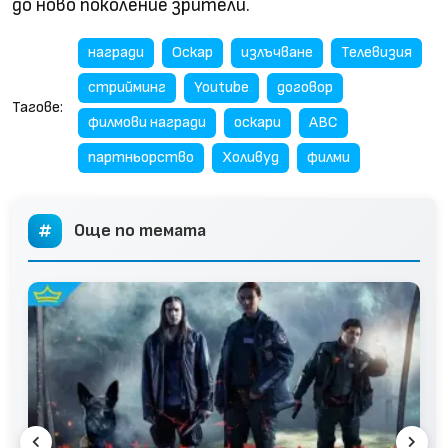
до ново поколение зрители.
награди
Оскар
излъчване
Телевизия
стрийминг
Youtube
договор
Тагове:
филмови награди
оскари
ABC
партньорство
Холивуд
филми
Още по темата