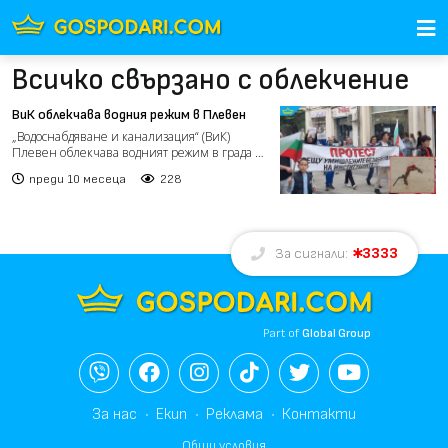
Всичко свързано с облекчение
ВиК облекчава водния режим в Плевен
„Водоснабдяване и канализация“ (ВиК)
Плевен облекчава водният режим в града С
два часа повече ще...
преди 10 месеца
228
3333
За сигнали:
Part of
Global Group
За нас
Екип
Реклама
Контакти
Общи условия