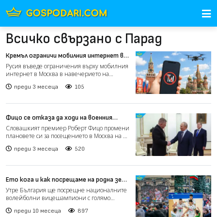
Всичко свързано с Парад
Кремъл ограничи мобилния интернет в
Москва преди парада
Русия въведе ограничения върху мобилния
интернет в Москва в навечерието на
традиционния парад за Де...
преди 3 месеца
105
Фицо се отказа да ходи на военния
парад в Москва на 9 май
Словашкият премиер Роберт Фицо промени
плановете си за посещението в Москва на 9
май и се отказа от...
преди 3 месеца
520
Ето кога и как посрещаме на родна земя
българските волейболисти
Утре България ще посрещне националните
волейболни вицешампиони с голямо
тържество в центъра на Софи...
преди 10 месеца
897