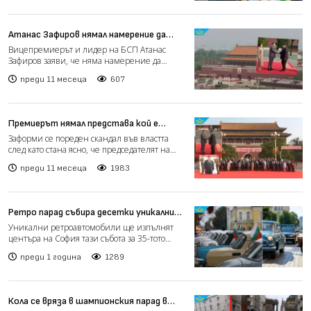
Атанас Зафиров нямал намерение да
подава оставка, видял Путин и Ким Чен
Вицепремиерът и лидер на БСП Атанас
Ун само отдалеч
Зафиров заяви, че няма намерение да
подава оставка, след като п...
преди 11 месеца
607
Премиерът нямал представа кой е
пратил Атанас Зафиров в Пекин, мислил,
Заформи се пореден скандал във властта
че е във ваканция (видео)
след като стана ясно, че председателят на
Националния съвет...
преди 11 месеца
1983
Ретро парад събира десетки уникални
автомобили в центъра на София
Уникални ретроавтомобили ще изпълнят
центъра на София тази събота за 35-тото
издание на традиционни...
преди 1 година
1289
Кола се вряза в шампионския парад в