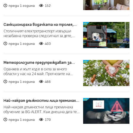
земетресения в Тихия океан, ж...
преди 1 година
152
Санкционираха водачката на тролея,
возила дете в кабината (видео)
Столичният електротранспорт извърши
незабавна проверка след сигнал за дете,
допуснато в кабината на...
преди 1 година
403
Метеоролозите предупреждават за
опасно време в много области у нас за
Оранжев и жълт код е в сила за много
празничния 24 май
области у нас на 24 май. Прогнозите на
метеоролозите са за зна...
преди 1 година
466
Най-накрая длъжностни лица преминаха
обучение за BG-ALERT
Най-накрая длъжностни лица преминаха
обучение за BG-ALERT. Kъм днешна дата те
са общо 212, от тях -...
преди 1 година
170