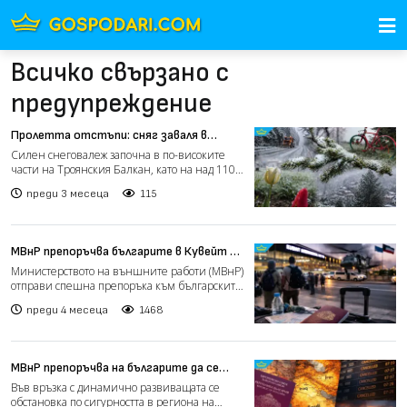
Всичко свързано с
предупреждение
Пролетта отстъпи: сняг заваля в
планините (видео)
Силен снеговалеж започна в по-високите
части на Троянския Балкан, като на над 1100
метра надморска...
преди 3 месеца
115
МВнР препоръчва българите в Кувейт да
напуснат страната
Министерството на външните работи (МВнР)
отправи спешна препоръка към българските
граждани, намиращ...
преди 4 месеца
1468
МВнР препоръчва на българите да се
въздържат от пътувания до Близкия
Във връзка с динамично развиващата се
изток
обстановка по сигурността в региона на