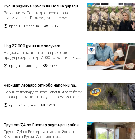
Русия размаха пръст на Полша заради
затворената граница с Беларус
Русия настоя Полша да отвори отново
границата си с Беларус, като нарече
затварянето ѝ „разрушително...
преди 10 месеца
1296
Над 27 000 души ще получат
"честитка" от НАП за недекларирани
Националната агенция за приходите
доходи
предупреждава над 27 000 граждани, че са
забравили да декларират...
преди 11 месеца
2155
Черният леопард отново напомни за
себе си
Черният леопард отново напомни за себе си.
Шофьор на камион, пътувал по магистралата
„Хемус”, е под...
преди 1 година
1210
Трус от 7,4 по Рихтер разтърси района
на Камчатка в Русия (видео)
Трус от 7,4 по Рихтер разтърси района на
Камчатка в Русия. След мощни