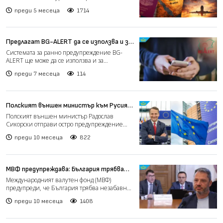
Близкия изток, от Мини...
преди 5 месеца
1714
Предлагат BG-ALERT да се използва и за
издирване на хора
Системата за ранно предупреждение BG-
ALERT ще може да се използва и за
издирване на лица, включител...
преди 7 месеца
114
Полският външен министър към Русия:
Ерата на империите е приключила, няма
Полският външен министър Радослав
да се оставим да бъдем заплашени
Сикорски отправи остро предупреждение
(видео)
към Русия по време на извън...
преди 10 месеца
822
МВФ предупреждава: България трябва
спешно да овладее публичните финанси
Международният валутен фонд (МВФ)
предупреди, че България трябва незабавно
да предприеме мерки за с...
преди 10 месеца
1408