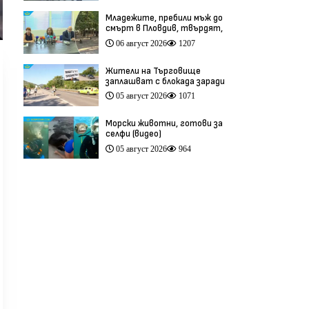
Младежите, пребили мъж до
смърт в Пловдив, твърдят,
че са „ловци на педофили”
06 август 2026
1207
(видео)
Жители на Търговище
заплашват с блокада заради
опасен участък на пътя
05 август 2026
1071
София–Варна (видео)
Морски животни, готови за
селфи (видео)
05 август 2026
964