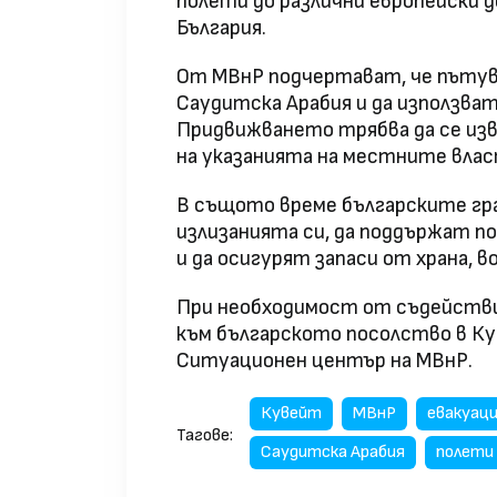
полети до различни европейски 
България.
От МВнР подчертават, че пътува
Саудитска Арабия и да използват
Придвижването трябва да се из
на указанията на местните влас
В същото време българските гра
излизанията си, да поддържат 
и да осигурят запаси от храна, в
При необходимост от съдействи
към българското посолство в К
Ситуационен център на МВнР.
Кувейт
МВнР
евакуац
Тагове:
Саудитска Арабия
полети