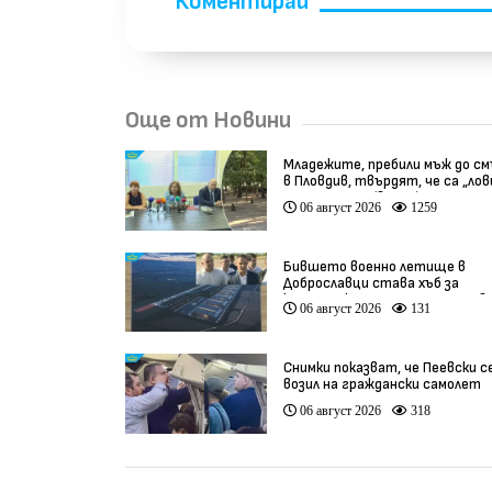
Коментирай
Още от Новини
Младежите, пребили мъж до с
в Пловдив, твърдят, че са „ло
на педофили” (видео)
06 август 2026
1259
Бившето военно летище в
Доброславци става хъб за
космически технологии и инов
06 август 2026
131
(видео)
Снимки показват, че Пеевски с
возил на граждански самолет
06 август 2026
318