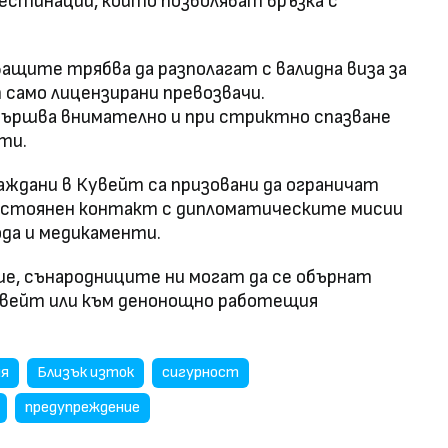
дестинации, които позволяват връзка с
щите трябва да разполагат с валидна виза за
 само лицензирани превозвачи.
вършва внимателно и при стриктно спазване
ти.
ждани в Кувейт са призовани да ограничат
постоянен контакт с дипломатическите мисии
ода и медикаменти.
е, сънародниците ни могат да се обърнат
увейт или към денонощно работещия
ия
Близък изток
сигурност
предупреждение