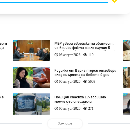
мърт
МВР увери еврейската общност,
вци
че всички факти около случая в
Банско ще бъдат изяснени (видео)
06 август 2026
119
Родилка от Варна търси отговори
след смъртта на бебето ѝ дни
ации
преди секцио (видео)
06 август 2026
5008
е е
Полицаи спасиха 17-годишно
момче със специални
потребности, свалено от
06 август 2026
271
автобус
Виж още