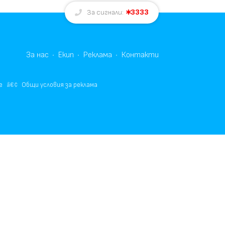
3333
За сигнали:
За нас
Екип
Реклама
Контакти
е
Общи условия за реклама