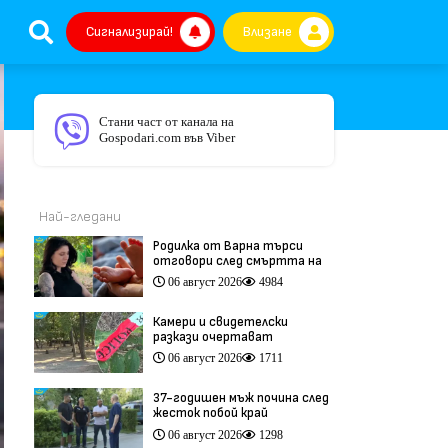
Сигнализирай!
Влизане
Стани част от канала на
Gospodari.com във Viber
Най-гледани
Родилка от Варна търси
отговори след смъртта на
бебето ѝ дни преди секцио
06 август 2026
4984
(видео)
Камери и свидетелски
разкази очертават
хронологията на фаталния
06 август 2026
1711
побой край Младежкия хълм
(видео)
37-годишен мъж почина след
жесток побой край
Младежкия хълм в Пловдив
06 август 2026
1298
(видео)