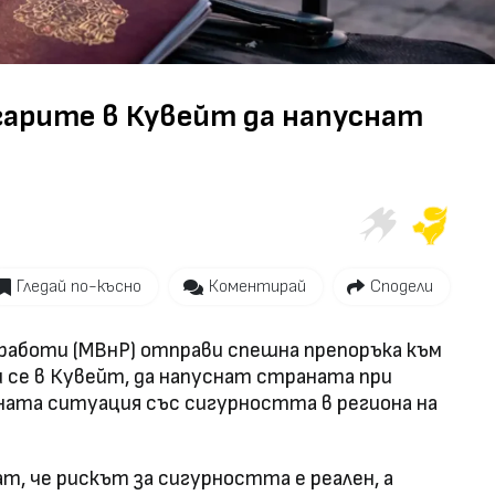
Video
гарите в Кувейт да напуснат
Гледай по-късно
Коментирай
Сподели
аботи (МВнР) отправи спешна препоръка към
 се в Кувейт, да напуснат страната при
ната ситуация със сигурността в региона на
 че рискът за сигурността е реален, а