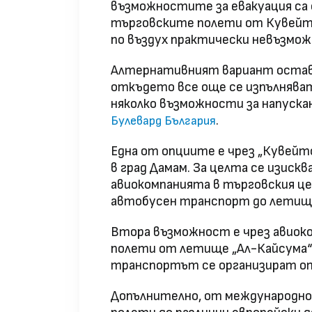
възможностите за евакуация са 
търговските полети от Кувейт 
по въздух практически невъзмож
Алтернативният вариант остава
откъдето все още се изпълняват
няколко възможности за напускан
.
Булевард България
Една от опциите е чрез „Кувей
в град Дамам. За целта се изиск
авиокомпанията в търговския цен
автобусен транспорт до летище
Втора възможност е чрез авиоко
полети от летище „Ал-Кайсума“
транспортът се организират о
Допълнително, от международно