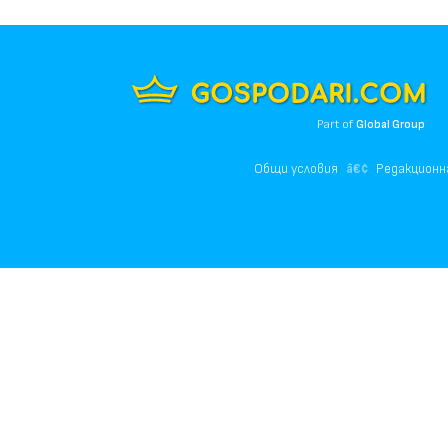
Part of
Global Group
Общи условия
Редакционн