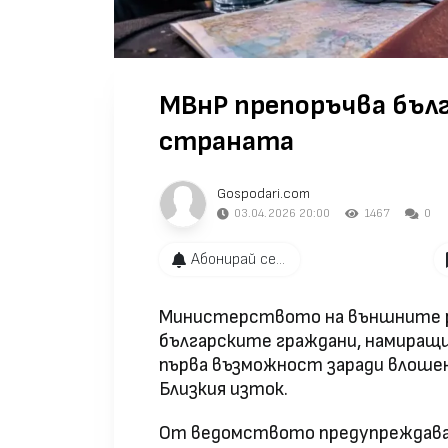
МВнР препоръчва бъл
страната
Gospodari.com
03.04.2026 20:00
1467
0
Абонирай се...
Министерството на външните р
българските граждани, намиращи
първа възможност заради влоше
Близкия изток.
От ведомството предупреждават,