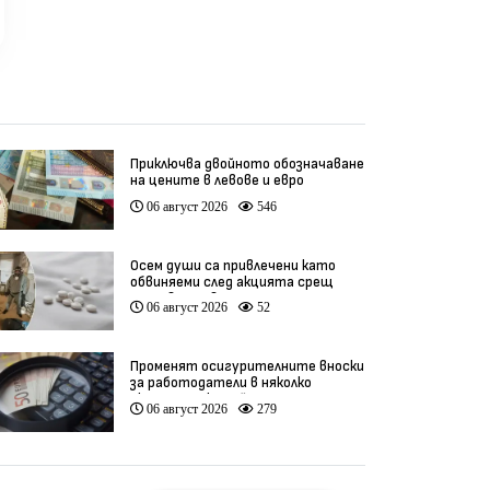
Приключва двойното обозначаване
на цените в левове и евро
06 август 2026
546
Осем души са привлечени като
обвиняеми след акцията срещ
производство на фентанил
06 август 2026
52
Променят осигурителните вноски
за работодатели в няколко
икономически дейности
06 август 2026
279