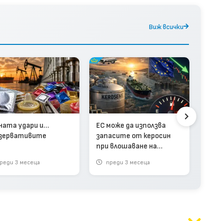
Виж всички
Ира
про
кор
ната удари и…
ЕС може да използва
зервативите
запасите от керосин
при влошаване на
ситуацията
реди 3 месеца
преди 3 месеца
п