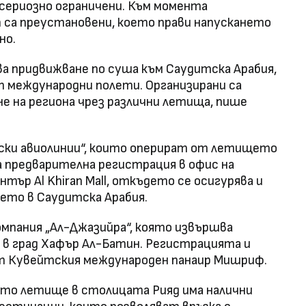
сериозно ограничени. Към момента
са преустановени, което прави напускането
но.
 придвижване по суша към Саудитска Арабия,
 международни полети. Организирани са
е на региона чрез различни летища, пише
тски авиолинии“, които оперират от летището
ва предварителна регистрация в офис на
тър Al Khiran Mall, откъдето се осигурява и
то в Саудитска Арабия.
мпания „Ал-Джазийра“, която извършва
 в град Хафър Ал-Батин. Регистрацията и
т Кувейтския международен панаир Мишриф.
то летище в столицата Рияд има налични