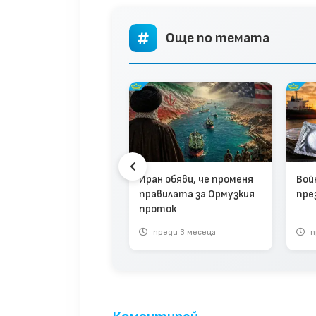
Още по темата
н обяви „победа“ във
ната със САЩ и
аел
Иран обяви, че променя
Вой
правилата за Ормузкия
пре
проток
реди 3 месеца
преди 3 месеца
п