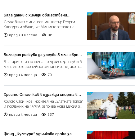
База данни с хиляди обществени
поръчки вече ще е достъпна за всички
Служебният финансов министър Георги
граждани (видео)
Клисурски обяви, че Министерството на
финансите ще публикува пъ...
преди 3 месеца
380
България рискува да загуби 5 млн. евро
финансиране по ключов проект за
България е изправена пред риск да загуби 5
киберсигурност (видео)
млн. евро европейско финансиране, ако не
изпълни ангажим...
преди 4 месеца
70
Христо Стоичков възражда спорта в
училищата с нов проект (видео)
Христо Стоичков, носител на „Златната топка“
и посланик на ФИФА, започва нова мисия за
възраждане н...
преди 4 месеца
337
Фонд „Култура“ удължава срока за