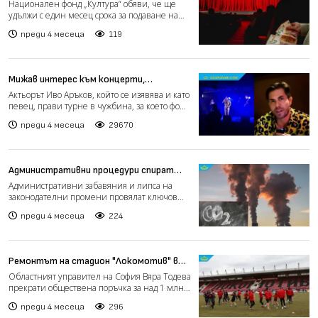
подаване на исканията за плащания
Национален фонд „Култура“ обяви, че ще
удължи с един месец срока за подаване на
искания за плащане...
преди 4 месеца
119
Мижав интерес към концерти,
спонсорирани по ПВУ (видео)
Актьорът Иво Аръков, който се изявява и като
певец, прави турне в чужбина, за което фонд
култура тр...
преди 4 месеца
29670
Административни процедури спират
европроект за улавяне и съхранение на
Административни забавяния и липса на
въглеродни емисии край Девня
законодателни промени провялат ключов
проект за улавяне и съхр...
преди 4 месеца
224
Ремонтът на стадион "Локомотив" в
София се отлага - спряха
Областният управител на София Вяра Тодева
обществената поръчка
прекрати обществена поръчка за над 1 млн.
евро, предназна...
преди 4 месеца
296