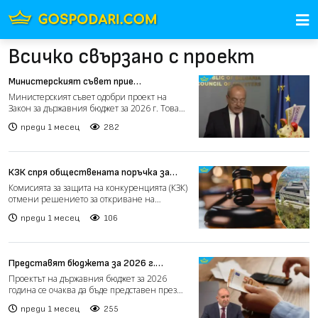
Всичко свързано с проект
Министерският съвет прие
проектобюджета за 2026 г. (видео)
Министерският съвет одобри проект на
Закон за държавния бюджет за 2026 г. Това
съобщи след правител...
преди 1 месец
282
КЗК спря обществената поръчка за
Националната детска болница
Комисията за защита на конкуренцията (КЗК)
отмени решението за откриване на
обществената поръчка на...
преди 1 месец
106
Представят бюджета за 2026 г.
следващата седмица (видео)
Проектът на държавния бюджет за 2026
година се очаква да бъде представен през
следващата седмица, с...
преди 1 месец
255