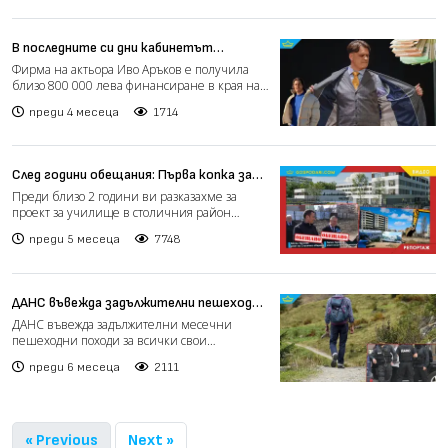
В последните си дни кабинетът
„Желязков“ отпуснал близо 400 000
Фирма на актьора Иво Аръков е получила
евро на фирма на актьора Иво Аръков
близо 800 000 лева финансиране в края на
управлението на каб...
преди 4 месеца
1714
След години обещания: Първа копка за
ново училище в столичния район
Преди близо 2 години ви разказахме за
"Студентски" (РЕПОРТАЖ)
проект за училище в столичния район
"Студентски", който е бло...
преди 5 месеца
7748
ДАНС въвежда задължителни пешеходни
походи за служителите си
ДАНС въвежда задължителни месечни
пешеходни походи за всички свои
служители, съобщава се от публику...
преди 6 месеца
2111
« Previous
Next »