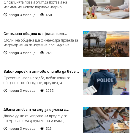
държавни служители с реформа
Опозицията прави опит да постави на
изпитание новото парламентарно
мнозинство с предложение за сери...
преди 3 месеца
480
Столична община ще финансира
панорамна площадка на Копитото на
Столична община ще финансира проекта за
Витоша
изграждане на панорамна площадка на
Копитото във Витоша....
преди 3 месеца
243
Законопроект отново опитва да въведе
задължително тестване за наркотици в
Проект на нова наредба, публикуван за
МВР (видео)
обществено обсъждане, предвижда
възможност всички служители н...
преди 3 месеца
1092
Двама отиват на съд за измама с
обществена поръчка в Берковица
Двама души са изправени пред съд за
предполагаема документна измама,
свързана с обществена поръчка...
преди 3 месеца
319