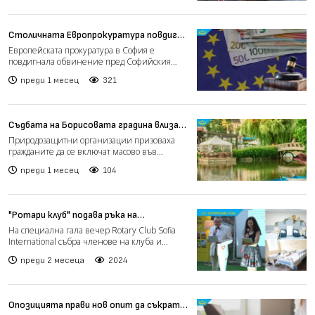
Столичната Европрокуратура повдигна
обвинение срещу консултант за измама
Европейската прокуратура в София е
с евросредства
повдигнала обвинение пред Софийския
градски съд срещу консултант...
преди 1 месец
321
Съдбата на Борисовата градина влиза
във финално обсъждане,
Природозащитни организации призоваха
природозащитници призовават за
гражданите да се включат масово във
гражданска активност
финалното обществено обсъж...
преди 1 месец
104
"Ротари клуб" подава ръка на
българското здравеопазване с проекта
На специална гала вечер Rotary Club Sofia
MED-Bul (РЕПОРТАЖ)
International събра членове на клуба и
съмишленици с кауз...
преди 2 месеца
2024
Опозицията прави нов опит да съкрати